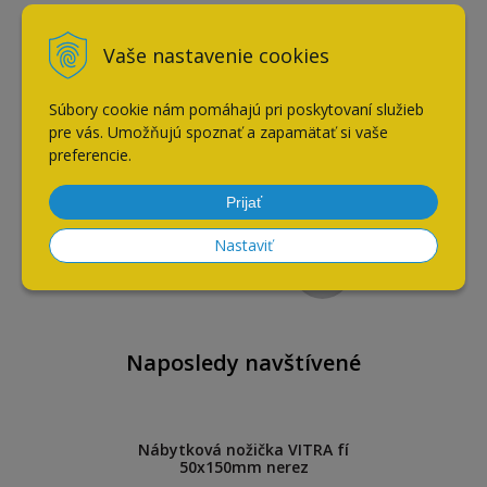
Vaše nastavenie cookies
Súbory cookie nám pomáhajú pri poskytovaní služieb
pre vás. Umožňujú spoznať a zapamätať si vaše
preferencie.
Drevoskrutka zapustená
Prijať
3,5x16 mm BLISTER - 50ks
Nastaviť
1,49
€
s DPH / ks
Naposledy navštívené
Nábytková nožička VITRA fí
50x150mm nerez