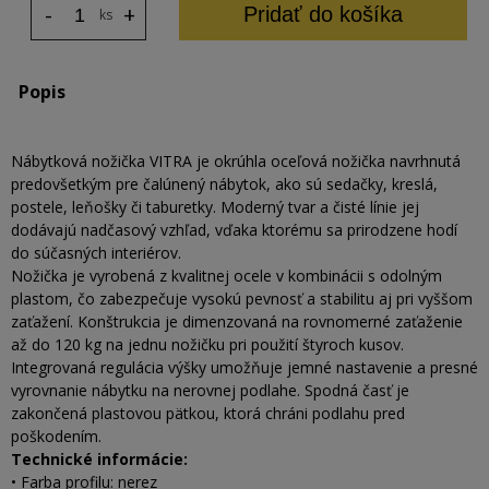
-
+
Pridať do košíka
ks
Popis
Nábytková nožička VITRA je okrúhla oceľová nožička navrhnutá
predovšetkým pre čalúnený nábytok, ako sú sedačky, kreslá,
postele, leňošky či taburetky. Moderný tvar a čisté línie jej
dodávajú nadčasový vzhľad, vďaka ktorému sa prirodzene hodí
do súčasných interiérov.
Nožička je vyrobená z kvalitnej ocele v kombinácii s odolným
plastom, čo zabezpečuje vysokú pevnosť a stabilitu aj pri vyššom
zaťažení. Konštrukcia je dimenzovaná na rovnomerné zaťaženie
až do 120 kg na jednu nožičku pri použití štyroch kusov.
Integrovaná regulácia výšky umožňuje jemné nastavenie a presné
vyrovnanie nábytku na nerovnej podlahe. Spodná časť je
zakončená plastovou pätkou, ktorá chráni podlahu pred
poškodením.
Technické informácie:
• Farba profilu: nerez