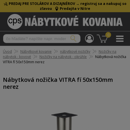
PREDAJ PRE STOLÁROV A DIZAJNÉROV →
registruj sa a nakupuj so
zľavou
Predajňa v Nitre
0
Úvod
Nábytkové kovanie
nábytkové nožičky
Nožičky na
nábytok - kovové
Nožičky na nábytok - okrúhle
Nábytková nožička
VITRA fí 50x150mm nerez
Nábytková nožička VITRA fí 50x150mm
nerez