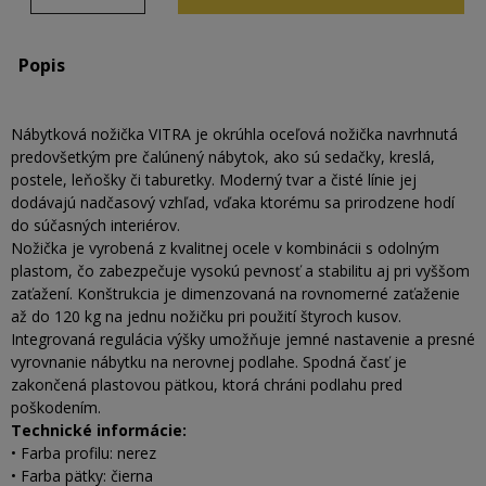
Popis
Nábytková nožička VITRA je okrúhla oceľová nožička navrhnutá
predovšetkým pre čalúnený nábytok, ako sú sedačky, kreslá,
postele, leňošky či taburetky. Moderný tvar a čisté línie jej
dodávajú nadčasový vzhľad, vďaka ktorému sa prirodzene hodí
do súčasných interiérov.
Nožička je vyrobená z kvalitnej ocele v kombinácii s odolným
plastom, čo zabezpečuje vysokú pevnosť a stabilitu aj pri vyššom
zaťažení. Konštrukcia je dimenzovaná na rovnomerné zaťaženie
až do 120 kg na jednu nožičku pri použití štyroch kusov.
Integrovaná regulácia výšky umožňuje jemné nastavenie a presné
vyrovnanie nábytku na nerovnej podlahe. Spodná časť je
zakončená plastovou pätkou, ktorá chráni podlahu pred
poškodením.
Technické informácie:
• Farba profilu: nerez
• Farba pätky: čierna