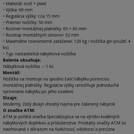
• Materiál: oceľ + plast
• Výška: 60 mm
• Regulácia výšky: cca 15 mm
• Priemer nožičky: 50 mm
• Rozmer montážnej platničky: 65 × 65 mm
• Rozstup montážnych otvorov: 52 mm
• Maximálne rovnomerné zaťaženie: 120 kg / nožička (pri použití 4
ks)
• Typ: nastaviteľná nábytková nožička
Balenie obsahuje:
Nábytková nožička – 1 ks
Montáž:
Nožička sa montuje na spodnú časť nábytku pomocou
montážnej platničky. Regulácia výšky umožňuje jednoduché
vyrovnanie nábytku po jeho osadení.
Dizajn:
Moderný, čistý dizajn vhodný najmä pre čalúnený nábytok
O značke ATM:
ATM je poľská značka špecializujúca sa na výrobu kvalitných
nábytkových doplnkov a príslušenstva. Produkty značky ATM sú
navrhované s dôrazom na funkčnosť, odolnosť a precízne