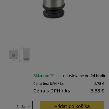
Skladom
20 ks
-
odosielame do
24 hodín
Cena bez DPH / ks
2,75 €
Cena s DPH / ks
3,38
€
-
+
Pridať do košíka
ks