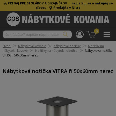
PREDAJ PRE STOLÁROV A DIZAJNÉROV →
registruj sa a nakupuj so
zľavou
Predajňa v Nitre
0
Úvod
Nábytkové kovanie
nábytkové nožičky
Nožičky na
nábytok - kovové
Nožičky na nábytok - okrúhle
Nábytková nožička
VITRA fí 50x60mm nerez
Nábytková nožička VITRA fí 50x60mm nerez