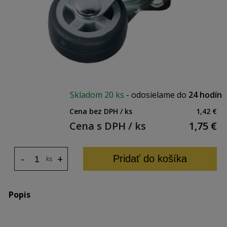
Skladom
20 ks
-
odosielame do
24 hodín
Cena bez DPH / ks
1,42 €
Cena s DPH / ks
1,75
€
-
+
Pridať do košíka
ks
Popis