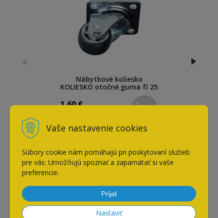
Nábytkové koliesko
KOLIESKO otočné guma fí 25
mm 15kg / F26.026
1,60
€
s DPH / ks
Vaše nastavenie cookies
Naposledy navštívené
Súbory cookie nám pomáhajú pri poskytovaní služieb
pre vás. Umožňujú spoznať a zapamätať si vaše
preferencie.
Nábytkové koliesko
Prijať
KOLIESKO otočné guma fí 30
mm 20kg / F26.031
Nastaviť