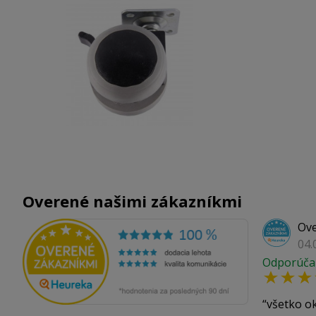
Overené našimi zákazníkmi
Ove
04.
Odporúča
všetko o