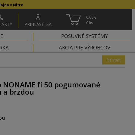
ajňa v Nitre
0,00 €
0
ks
TAKTY
PRIHLÁSIŤ SA
IE
POSUVNÉ SYSTÉMY
RKA
AKCIA PRE VÝROBCOV
ísť späť
ko NONAME fí 50 pogumované
u a brzdou
kou