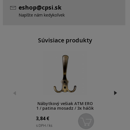
eshop@cpsi.sk
Napíšte nám kedykoľvek
Súvisiace produkty
Nábytkový vešiak ATM ERO
1 / patina mosadz / 3x háčik
/ 20135
3,84
€
s DPH / ks