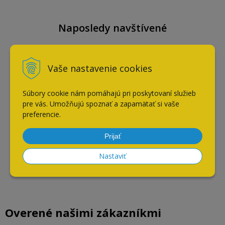
Naposledy navštívené
Vaše nastavenie cookies
Nábytkový vešiak ATM ERO
2 / patina mosadz / 2x háčik
/ 20129
Súbory cookie nám pomáhajú pri poskytovaní služieb
pre vás. Umožňujú spoznať a zapamätať si vaše
preferencie.
Prijať
Nastaviť
Overené našimi zákazníkmi