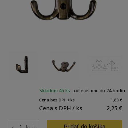
Skladom
46 ks
-
odosielame do
24 hodín
Cena bez DPH / ks
1,83 €
Cena s DPH / ks
2,25
€
-
+
Pridať do košíka
ks