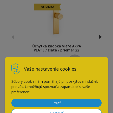
NOVINKA
Úchytka knobka Viefe ARPA
PLATE / zlatá / priemer 22
mm
13,60
€
s DPH / ks
Vaše nastavenie cookies
Súbory cookie nám pomáhajú pri poskytovaní služieb
Naposledy navštívené
pre vás. Umožňujú spoznať a zapamätať si vaše
preferencie.
Prijať
Nábytkový vešiak Viefe
ARPA PLATE / zlatá / 25x80
mm
Nastaviť