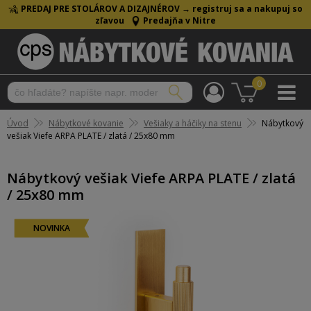
PREDAJ PRE STOLÁROV A DIZAJNÉROV →
registruj sa a nakupuj so
zľavou
Predajňa v Nitre
0
Úvod
Nábytkové kovanie
Vešiaky a háčiky na stenu
Nábytkový
vešiak Viefe ARPA PLATE / zlatá / 25x80 mm
Nábytkový vešiak Viefe ARPA PLATE / zlatá
/ 25x80 mm
NOVINKA