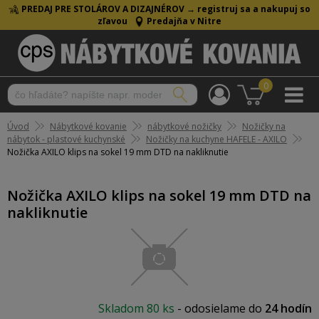
PREDAJ PRE STOLÁROV A DIZAJNÉROV →
registruj sa a nakupuj so
zľavou
Predajňa v Nitre
0
Úvod
Nábytkové kovanie
nábytkové nožičky
Nožičky na
nábytok - plastové kuchynské
Nožičky na kuchyne HAFELE - AXILO
Nožička AXILO klips na sokel 19 mm DTD na nakliknutie
Nožička AXILO klips na sokel 19 mm DTD na
nakliknutie
Skladom
80 ks
-
odosielame do
24 hodín