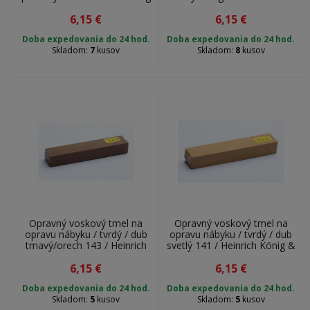
& Co. KG / 141000178 / 7 g
König & Co. KG / 141000157
6,15
€
6,15
/ 7 g
€
Doba expedovania do 24 hod.
Doba expedovania do 24 hod.
Skladom:
7
kusov
Skladom:
8
kusov
Opravný voskový tmel na
Opravný voskový tmel na
opravu nábyku / tvrdý / dub
opravu nábyku / tvrdý / dub
tmavý/orech 143 / Heinrich
svetlý 141 / Heinrich König &
König & Co. KG / 141000143
Co. KG / 141000141 / 7 g
6,15
/ 7 g
€
6,15
€
Doba expedovania do 24 hod.
Doba expedovania do 24 hod.
Skladom:
5
kusov
Skladom:
5
kusov