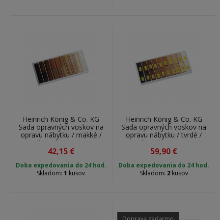
Heinrich König & Co. KG
Heinrich König & Co. KG
Sada opravných voskov na
Sada opravných voskov na
opravu nábytku / mäkké /
opravu nábytku / tvrdé /
sada 20 ks / 140720
sada 20 ks / 141720
42,15
€
59,90
€
Doba expedovania do 24 hod.
Doba expedovania do 24 hod.
Skladom:
1
kusov
Skladom:
2
kusov
Doprava zadarmo