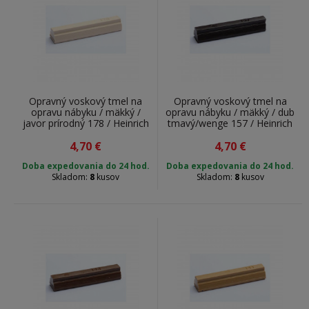
Opravný voskový tmel na
Opravný voskový tmel na
opravu nábyku / mäkký /
opravu nábyku / mäkký / dub
javor prírodný 178 / Heinrich
tmavý/wenge 157 / Heinrich
König & Co. KG / 140000178
König & Co. KG / 140000157
4,70
/ 5 g
€
4,70
/ 5 g
€
Doba expedovania do 24 hod.
Doba expedovania do 24 hod.
Skladom:
8
kusov
Skladom:
8
kusov