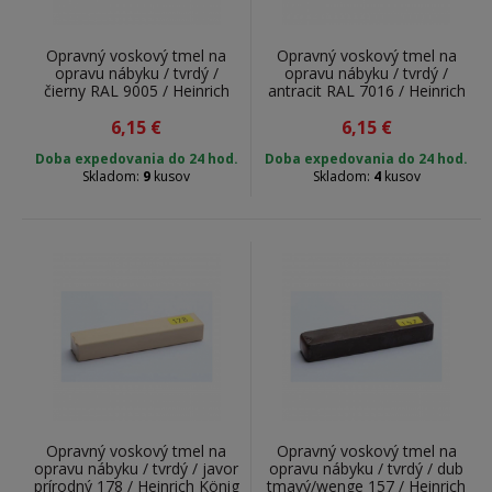
Opravný voskový tmel na
Opravný voskový tmel na
opravu nábyku / tvrdý /
opravu nábyku / tvrdý /
čierny RAL 9005 / Heinrich
antracit RAL 7016 / Heinrich
König & Co. KG / 1419005 /
König & Co. KG / 1417016 /
6,15
7 g
€
6,15
7 g
€
Doba expedovania do 24 hod.
Doba expedovania do 24 hod.
Skladom:
9
kusov
Skladom:
4
kusov
Opravný voskový tmel na
Opravný voskový tmel na
opravu nábyku / tvrdý / javor
opravu nábyku / tvrdý / dub
prírodný 178 / Heinrich König
tmavý/wenge 157 / Heinrich