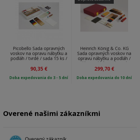
Picobello Sada opravných
Heinrich König & Co. KG
voskov na opravu nábytku a
Sada opravných voskov na
podláh / tvrdé / sada 15 ks /
opravu nábytku a podláh /
G61403
tvrdé + mäkké / sada 40 ks /
90,35
€
299,70
613339
€
Doba expedovania do 3 - 5 dní
Doba expedovania do 10 dní
Overené našimi zákazníkmi
Overený zákazník