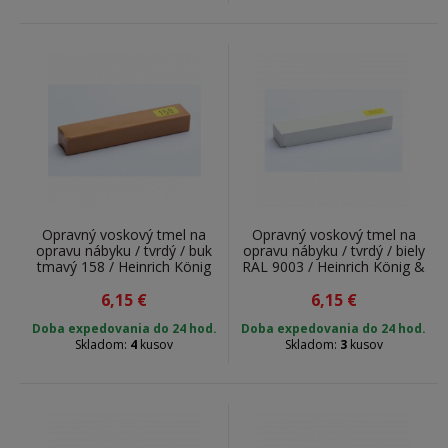
Opravný voskový tmel na
Opravný voskový tmel na
opravu nábyku / tvrdý / buk
opravu nábyku / tvrdý / biely
tmavý 158 / Heinrich König
RAL 9003 / Heinrich König &
& Co. KG / 141000158 / 7 g
Co. KG / 1419003 / 7 g
6,15
€
6,15
€
Doba expedovania do 24 hod.
Doba expedovania do 24 hod.
Skladom:
4
kusov
Skladom:
3
kusov