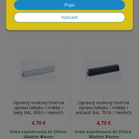
čierny RAL 9005 / Heinrich
tmavý 158 / Heinrich König &
Prijať
König & Co. KG / 1409005 /
Co. KG / 140000158 / 5 g
4,70
5 g
€
4,70
€
Nastaviť
Doba expedovania do 24 hod.
Doba expedovania do 24 hod.
Skladom:
5
kusov
Skladom:
9
kusov
Opravný voskový tmel na
Opravný voskový tmel na
opravu nábyku / mäkký /
opravu nábyku / mäkký /
biely RAL 9003 / Heinrich
antracit RAL 7016 / Heinrich
König & Co. KG / 1409003 /
König & Co. KG / 1407016 /
4,70
5 g
€
4,70
5 g
€
Doba expedovania do 24 hod.
Doba expedovania do 24 hod.
Skladom:
6
kusov
Skladom:
5
kusov