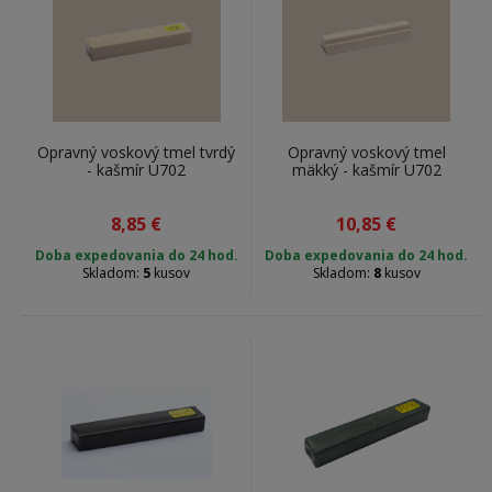
Opravný voskový tmel tvrdý
Opravný voskový tmel
- kašmír U702
mäkký - kašmír U702
8,85
€
10,85
€
Doba expedovania do 24 hod.
Doba expedovania do 24 hod.
Skladom:
5
kusov
Skladom:
8
kusov