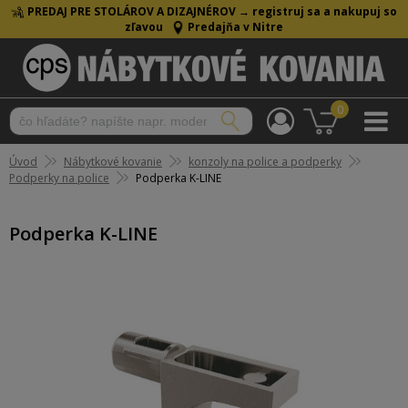
PREDAJ PRE STOLÁROV A DIZAJNÉROV →
registruj sa a nakupuj so
zľavou
Predajňa v Nitre
0
Úvod
Nábytkové kovanie
konzoly na police a podperky
Podperky na police
Podperka K-LINE
Podperka K-LINE