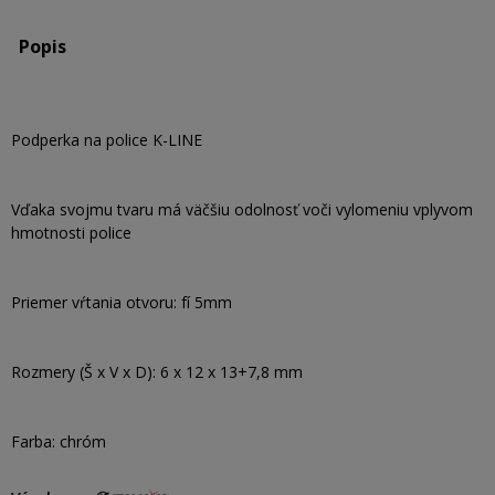
Popis
Podperka na police K-LINE
Vďaka svojmu tvaru má väčšiu odolnosť voči vylomeniu vplyvom
hmotnosti police
Priemer vŕtania otvoru: fí 5mm
Rozmery (Š x V x D): 6 x 12 x 13+7,8 mm
Farba: chróm