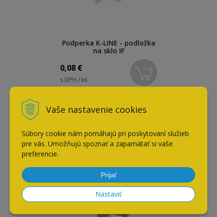
Podperka K-LINE - podložka
na sklo IF
0,08
€
s DPH / ks
Vaše nastavenie cookies
Naposledy navštívené
Súbory cookie nám pomáhajú pri poskytovaní služieb
pre vás. Umožňujú spoznať a zapamätať si vaše
Podperka K-LINE
preferencie.
Prijať
Nastaviť