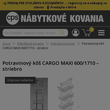
PREDAJ PRE STOLÁROV A DIZAJNÉROV →
registruj sa a nakupuj so
zľavou
Predajňa v Nitre
0
Úvod
Nábytkové kovanie
Potravinové koše
Potravinový kôš
CARGO MAXI 600/1710 – striebro
Potravinový kôš CARGO MAXI 600/1710 –
striebro
Doprava zadarmo