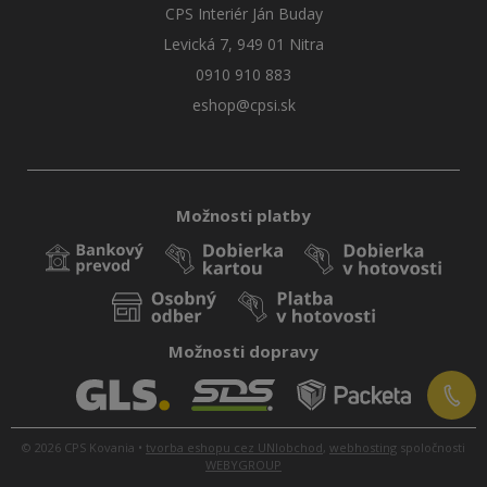
CPS Interiér Ján Buday
Levická 7, 949 01 Nitra
0910 910 883
eshop@cpsi.sk
Možnosti platby
Možnosti dopravy
© 2026 CPS Kovania •
tvorba eshopu cez UNIobchod
,
webhosting
spoločnosti
WEBYGROUP