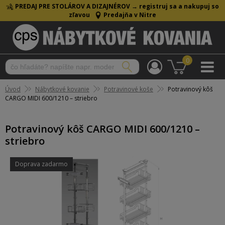
PREDAJ PRE STOLÁROV A DIZAJNÉROV →
registruj sa a nakupuj so
zľavou
Predajňa v Nitre
0
Úvod
Nábytkové kovanie
Potravinové koše
Potravinový kôš
CARGO MIDI 600/1210 – striebro
Potravinový kôš CARGO MIDI 600/1210 –
striebro
Doprava zadarmo