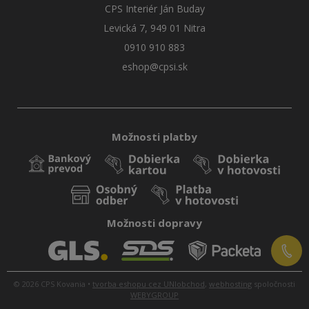
CPS Interiér Ján Buday
Levická 7, 949 01 Nitra
0910 910 883
eshop@cpsi.sk
Možnosti platby
Možnosti dopravy
© 2026 CPS Kovania •
tvorba eshopu cez UNIobchod
,
webhosting
spoločnosti
WEBYGROUP