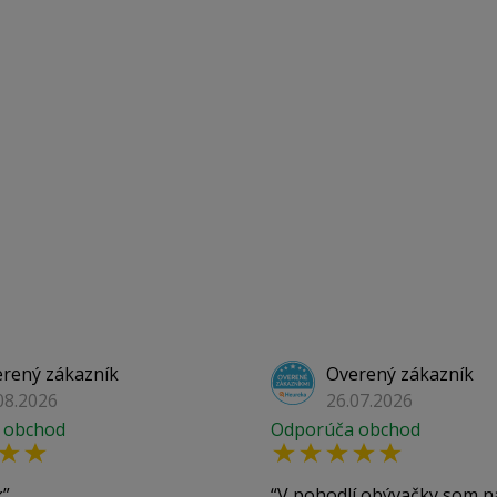
rený zákazník
Overený zákazník
08.2026
26.07.2026
 obchod
Odporúča obchod
k
V pohodlí obývačky som n