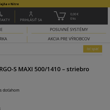
ajňa v Nitre
0,00 €
0
ks
TAKTY
PRIHLÁSIŤ SA
IE
POSUVNÉ SYSTÉMY
RKA
AKCIA PRE VÝROBCOV
ísť späť
RGO-S MAXI 500/1410 – striebro
 s doťahom
 plným dnom - 4x
3