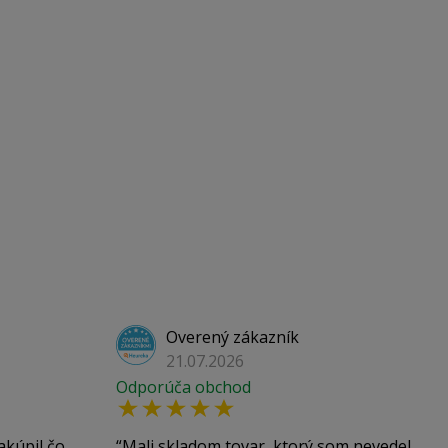
Overený zákazník
21.07.2026
Odporúča obchod
akúpil čo
Mali skladom tovar, ktorý som nevedel