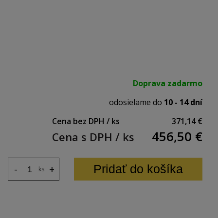
och strán
Doprava zadarmo
štrukcie: 120 kg
odosielame do
10 - 14 dní
Cena bez DPH / ks
371,14 €
456,50
€
Cena s DPH / ks
0 x 450 x 500 mm
Pridať do košíka
-
+
ks