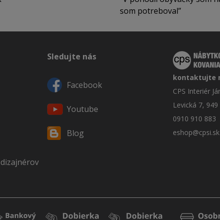
som potreboval
Sledujte nás
kontaktujte 
Facebook
CPS Interiér J
Levická 7, 949
Youtube
0910 910 883
eshop@cpsi.sk
Blog
 dizajnérov