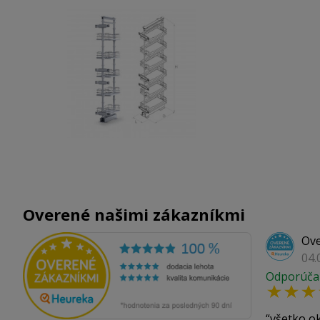
Overené našimi zákazníkmi
Ove
04.
Odporúča
všetko o