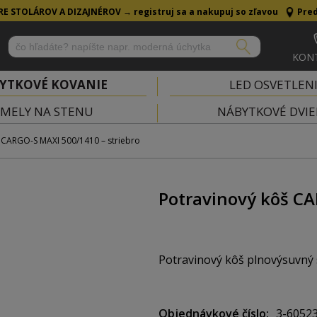
RE STOLÁROV A DIZAJNÉROV →
registruj sa a nakupuj so zľavou
Pred
KON
YTKOVÉ KOVANIE
LED OSVETLEN
MELY NA STENU
NÁBYTKOVÉ DVIE
 CARGO-S MAXI 500/1410 – striebro
Potravinový kôš CA
Potravinový kôš plnovýsuvný
Výškovo nastaviteľné police s
Objednávkové číslo
3-6052