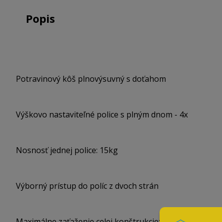
Popis
Potravinový kôš plnovýsuvný s doťahom
Výškovo nastaviteľné police s plným dnom - 4x
Nosnosť jednej police: 15kg
Výborný prístup do políc z dvoch strán
Maximálne zaťaženie celej konštrukcie: 120 kg