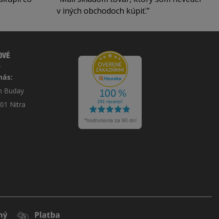
v iných obchodoch kúpiť.
nás:
án Buday
 01 Nitra