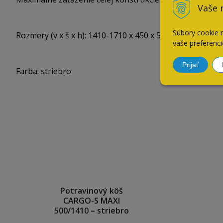
Vaše 
Súbory cookie 
Rozmery (v x š x h): 1410-1710 x 450 x 500 mm
vaše preferenci
Prijať
Farba: striebro
Potravinový kôš
CARGO-S MAXI
500/1410 – striebro