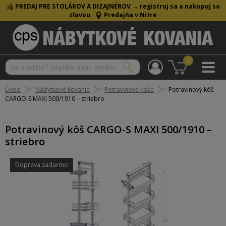
PREDAJ PRE STOLÁROV A DIZAJNÉROV →
registruj sa a nakupuj so
zľavou
Predajňa v Nitre
0
Úvod
Nábytkové kovanie
Potravinové koše
Potravinový kôš
CARGO-S MAXI 500/1910 – striebro
Potravinový kôš CARGO-S MAXI 500/1910 –
striebro
Doprava zadarmo