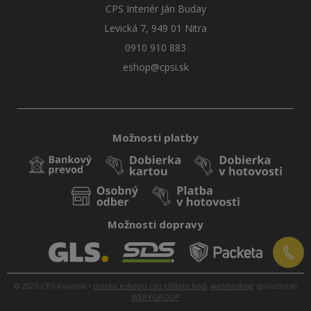
CPS Interiér Ján Buday
Levická 7, 949 01 Nitra
0910 910 883
eshop@cpsi.sk
Možnosti platby
Možnosti dopravy
© 2026 CPS Kovania •
tvorba eshopu cez UNIobchod
,
webhosting
spoločnosti
WEBYGROUP