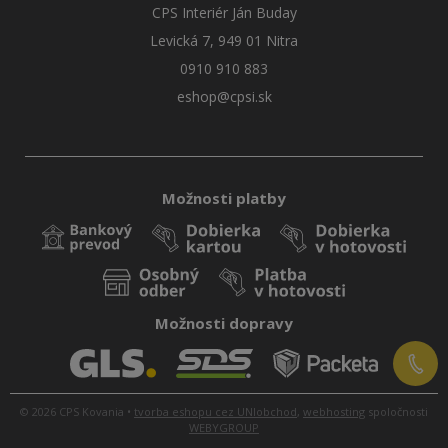
CPS Interiér Ján Buday
Levická 7, 949 01 Nitra
0910 910 883
eshop@cpsi.sk
Možnosti platby
Možnosti dopravy
© 2026 CPS Kovania •
tvorba eshopu cez UNIobchod
,
webhosting
spoločnosti
WEBYGROUP