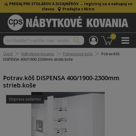
PREDAJ PRE STOLÁROV A DIZAJNÉROV →
registruj sa a nakupuj so
zľavou
Predajňa v Nitre
0
Úvod
Nábytkové kovanie
Potravinové koše
Potrav.kôš
DISPENSA 400/1900-2300mm strieb.koše
Potrav.kôš DISPENSA 400/1900-2300mm
strieb.koše
Doprava zadarmo