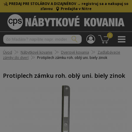
PREDAJ PRE STOLÁROV A DIZAJNÉROV →
registruj sa a nakupuj so
zľavou
Predajňa v Nitre
0
Úvod
Nábytkové kovanie
Dverové kovania
Zadlabávacie
zámky do dverí
Protiplech zámku roh. oblý uni. biely zinok
Protiplech zámku roh. oblý uni. biely zinok