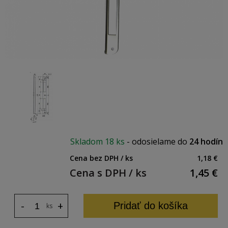
Skladom
18 ks
-
odosielame do
24 hodín
Cena bez DPH / ks
1,18 €
Cena s DPH / ks
1,45
€
-
+
Pridať do košíka
ks