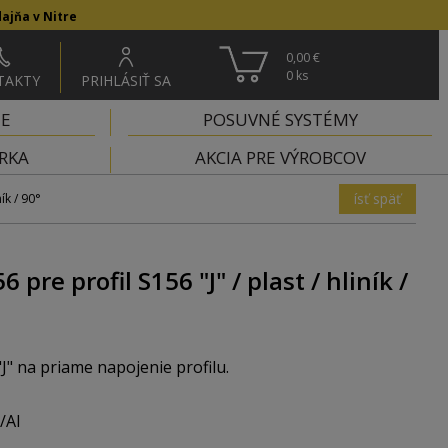
ajňa v Nitre
0,00 €
0
ks
TAKTY
PRIHLÁSIŤ SA
IE
POSUVNÉ SYSTÉMY
RKA
AKCIA PRE VÝROBCOV
ísť späť
ík / 90°
pre profil S156 "J" / plast / hliník /
J" na priame napojenie profilu.
/Al