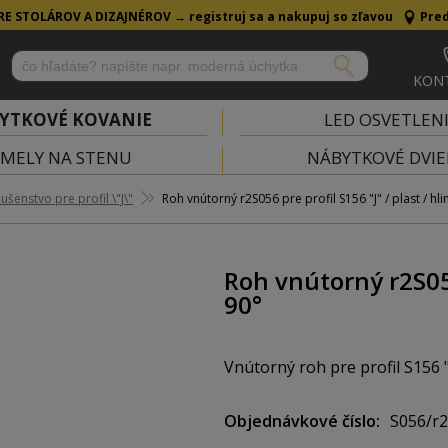
RE STOLÁROV A DIZAJNÉROV →
registruj sa a nakupuj so zľavou
Pred
KON
YTKOVÉ KOVANIE
LED OSVETLEN
MELY NA STENU
NÁBYTKOVÉ DVIE
lušenstvo pre profil \"J\"
Roh vnútorný r2S056 pre profil S156 "J" / plast / hlin
Roh vnútorný r2S056 
90°
Vnútorný roh pre profil S156 "
Objednávkové číslo
S056/r2