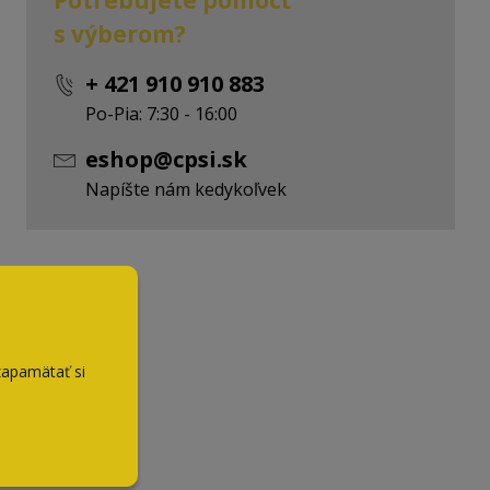
Potrebujete pomôcť
s výberom?
+ 421 910 910 883
Po-Pia: 7:30 - 16:00
eshop@cpsi.sk
Napíšte nám kedykoľvek
zapamätať si