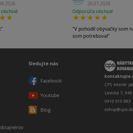
08.2026
26.07.2026
 obchod
Odporúča obchod
k
V pohodlí obývačky som n
som potreboval
Sledujte nás
kontaktujte 
Facebook
CPS Interiér J
Levická 7, 949
Youtube
0910 910 883
eshop@cpsi.sk
Blog
 dizajnérov