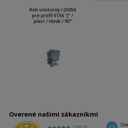
Roh vnútorný r2S056
pre profil S156 "J" /
plast / hliník / 90°
Overené našimi zákazníkmi
Ove