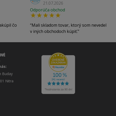
21.07.2026
Odporúča obchod
akúpil čo
Mali skladom tovar, ktorý som nevedel
v iných obchodoch kúpiť.
nás:
án Buday
 01 Nitra