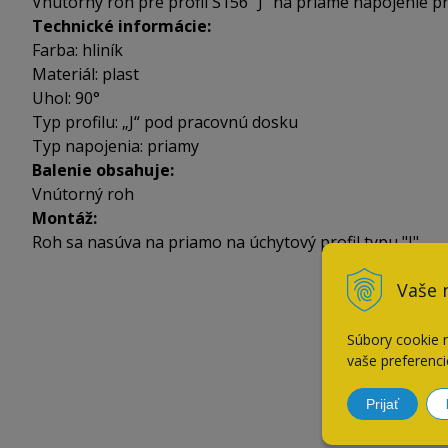
Vnútorný roh pre profil S156 "J" na priame napojenie pro
Technické informácie:
Farba: hliník
Materiál: plast
Uhol: 90°
Typ profilu: „J“ pod pracovnú dosku
Typ napojenia: priamy
Balenie obsahuje:
Vnútorný roh
Montáž:
Roh sa nasúva na priamo na úchytový profil typu "J".
Vaše 
Súbory cookie 
vaše preferenci
Prijať