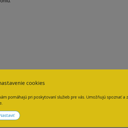
filu.
nastavenie cookies
nám pomáhajú pri poskytovaní služieb pre vás. Umožňujú spoznať a 
e.
Naposledy navštívené
Nastaviť