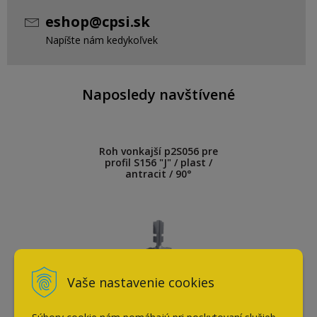
eshop@cpsi.sk
Napíšte nám kedykoľvek
Naposledy navštívené
Roh vonkajší p2S056 pre
profil S156 "J" / plast /
antracit / 90°
Vaše nastavenie cookies