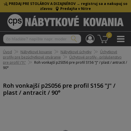
PREDAJ PRE STOLÁROV A DIZAJNÉROV →
registruj sa a nakupuj so
zľavou
Predajňa v Nitre
0
Úvod
Nábytkové kovanie
Nábytkové úchytky
Úchytkové
profily pre bezúchytkové otváranie
Úchytové profily - príslušenstvo
pre profil \"J\"
Roh vonkajší p2S056 pre profil S156 "J" / plast / antracit /
90°
Roh vonkajší p2S056 pre profil S156 "J" /
plast / antracit / 90°