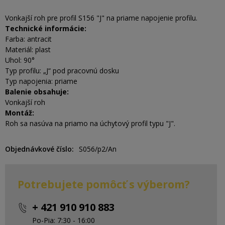
Vonkajší roh pre profil S156 "J" na priame napojenie profilu.
Technické informácie:
Farba: antracit
Materiál: plast
Uhol: 90°
Typ profilu: „J“ pod pracovnú dosku
Typ napojenia: priame
Balenie obsahuje:
Vonkajší roh
Montáž:
Roh sa nasúva na priamo na úchytový profil typu "J".
Objednávkové číslo
S056/p2/An
Potrebujete pomôcť s výberom?
+ 421 910 910 883
Po-Pia: 7:30 - 16:00