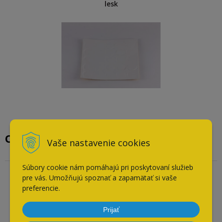
lesk
Overené našimi zákazníkmi
Vaše nastavenie cookies
Súbory cookie nám pomáhajú pri poskytovaní služieb
pre vás. Umožňujú spoznať a zapamätať si vaše
Overený zákazník
preferencie.
04.08.2026
Odporúča obchod
Prijať