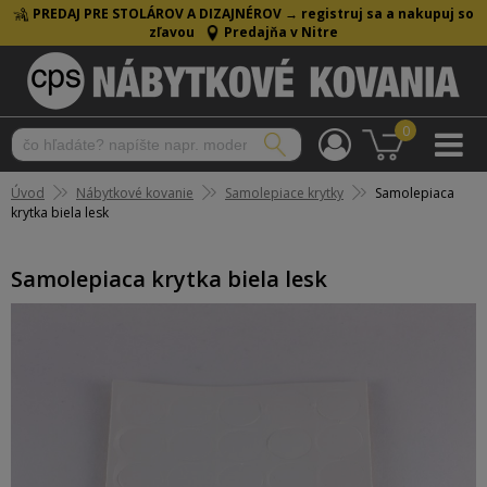
PREDAJ PRE STOLÁROV A DIZAJNÉROV →
registruj sa a nakupuj so
zľavou
Predajňa v Nitre
0
Úvod
Nábytkové kovanie
Samolepiace krytky
Samolepiaca
krytka biela lesk
Samolepiaca krytka biela lesk