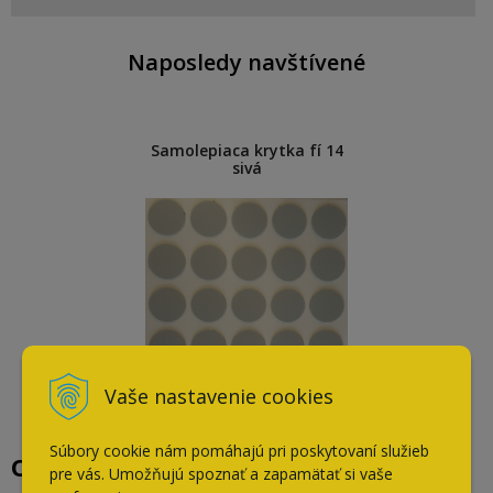
Naposledy navštívené
Samolepiaca krytka fí 14
sivá
Vaše nastavenie cookies
Súbory cookie nám pomáhajú pri poskytovaní služieb
Overené našimi zákazníkmi
pre vás. Umožňujú spoznať a zapamätať si vaše