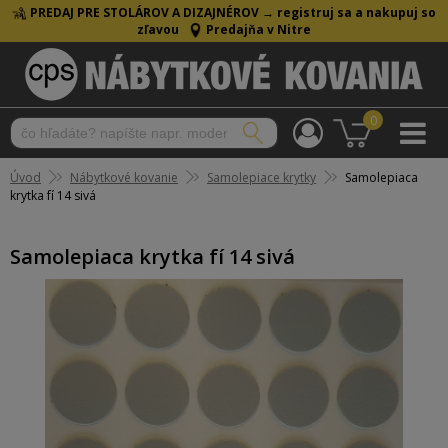
PREDAJ PRE STOLÁROV A DIZAJNÉROV →
registruj sa a nakupuj so
zľavou
Predajňa v Nitre
0
Úvod
Nábytkové kovanie
Samolepiace krytky
Samolepiaca
krytka fí 14 sivá
Samolepiaca krytka fí 14 sivá