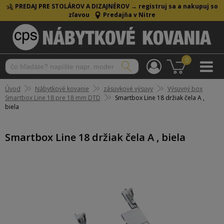
PREDAJ PRE STOLÁROV A DIZAJNÉROV →
registruj sa a nakupuj so
zľavou
Predajňa v Nitre
0
Úvod
Nábytkové kovanie
zásuvkové výsuvy
Výsuvný box
Smartbox Line 18 pre 18 mm DTD
Smartbox Line 18 držiak čela A ,
biela
Smartbox Line 18 držiak čela A , biela