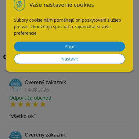
Vaše nastavenie cookies
Súbory cookie nám pomáhajú pri poskytovaní služieb
pre vás. Umožňujú spoznať a zapamätať si vaše
preferencie.
Prijať
Overené našimi zákazníkmi
Nastaviť
Overený zákazník
04.08.2026
Odporúča obchod
všetko ok
Overený zákazník