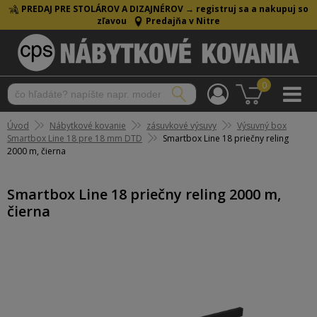
PREDAJ PRE STOLÁROV A DIZAJNÉROV →
registruj sa a nakupuj so
zľavou
Predajňa v Nitre
0
Úvod
Nábytkové kovanie
zásuvkové výsuvy
Výsuvný box
Smartbox Line 18 pre 18 mm DTD
Smartbox Line 18 priečny reling
2000 m, čierna
Smartbox Line 18 priečny reling 2000 m,
čierna