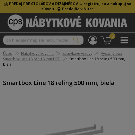
PREDAJ PRE STOLÁROV A DIZAJNÉROV →
registruj sa a nakupuj so
zľavou
Predajňa v Nitre
0
Úvod
Nábytkové kovanie
zásuvkové výsuvy
Výsuvný box
Smartbox Line 18 pre 18 mm DTD
Smartbox Line 18 reling 500 mm,
biela
Smartbox Line 18 reling 500 mm, biela