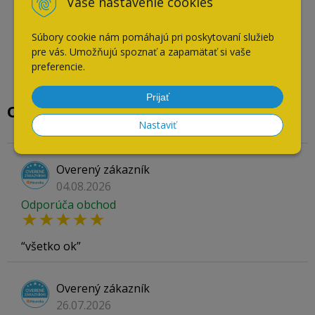
Vaše nastavenie cookies
Súbory cookie nám pomáhajú pri poskytovaní služieb
pre vás. Umožňujú spoznať a zapamätať si vaše
preferencie.
Prijať
Overené našimi zákazníkmi
Nastaviť
Overený zákazník
04.08.2026
Odporúča obchod
všetko ok
Overený zákazník
26.07.2026