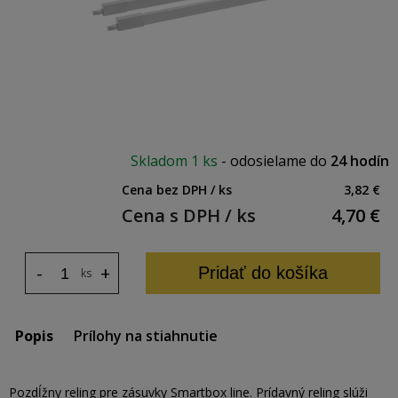
Skladom
1 ks
-
odosielame do
24 hodín
Cena bez DPH / ks
3,82 €
Cena s DPH / ks
4,70
€
-
+
Pridať do košíka
ks
Popis
Prílohy na stiahnutie
Pozdĺžny reling pre zásuvky Smartbox line. Prídavný reling slúži