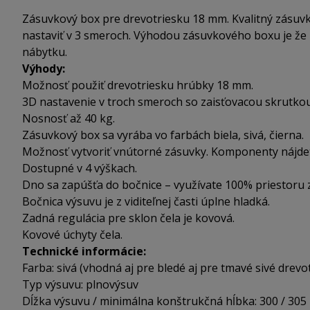
Zásuvkový box pre drevotriesku 18 mm. Kvalitný zásuv
nastaviť v 3 smeroch. Výhodou zásuvkového boxu je že
nábytku.
Výhody:
Možnosť použiť drevotriesku hrúbky 18 mm.
3D nastavenie v troch smeroch so zaisťovacou skrutkou
Nosnosť až 40 kg.
Zásuvkový box sa vyrába vo farbách biela, sivá, čierna.
Možnosť vytvoriť vnútorné zásuvky. Komponenty nájdete
Dostupné v 4 výškach.
Dno sa zapúšťa do bočnice – využívate 100% priestoru 
Bočnica výsuvu je z viditeľnej časti úplne hladká.
Zadná regulácia pre sklon čela je kovová.
Kovové úchyty čela.
Technické informácie:
Farba: sivá (vhodná aj pre bledé aj pre tmavé sivé drevo
Typ výsuvu: plnovýsuv
Dĺžka výsuvu / minimálna konštrukčná hĺbka: 300 / 30