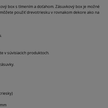
kový box s tlmením a doťahom. Zásuvkový box je možné
 môžete použiť drevotriesku v rovnakom dekore ako na
.
 v súvisiacich produktoch.
zásuvky.
triesky)
5 mm