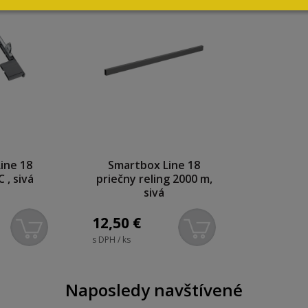
ine 18
Smartbox Line 18
C , sivá
priečny reling 2000 m,
sivá
12,50
€
s DPH / ks
Naposledy navštívené