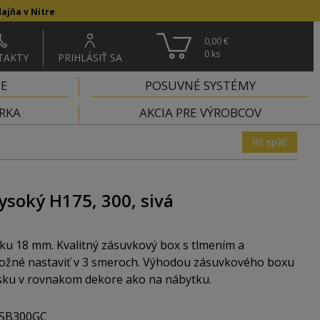
ajňa v Nitre
0,00 €
0
ks
TAKTY
PRIHLÁSIŤ SA
IE
POSUVNÉ SYSTÉMY
RKA
AKCIA PRE VÝROBCOV
ísť späť
ysoký H175, 300, sivá
ku 18 mm. Kvalitný zásuvkový box s tlmením a
ožné nastaviť v 3 smeroch. Výhodou zásuvkového boxu
esku v rovnakom dekore ako na nábytku.
SB300GC