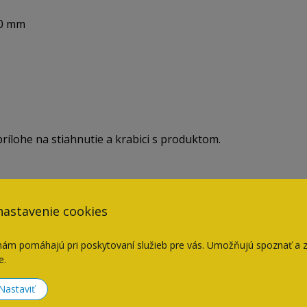
00 mm
ílohe na stiahnutie a krabici s produktom.
nastavenie cookies
Súvisiace produkty
nám pomáhajú pri poskytovaní služieb pre vás. Umožňujú spoznať a 
e.
Nastaviť