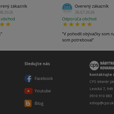
rený zákazník
Overený zákazník
08.2026
26.07.2026
 obchod
Odporúča obchod
k
V pohodlí obývačky som n
som potreboval
Sledujte nás
kontaktujte 
Facebook
CPS Interiér J
Levická 7, 949
Youtube
0910 910 883
eshop@cpsi.sk
Blog