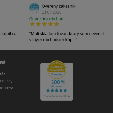
Overený zákazník
21.07.2026
Odporúča obchod
akúpil čo
Mali skladom tovar, ktorý som nevedel
v iných obchodoch kúpiť.
nás:
án Buday
 01 Nitra