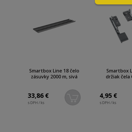
Smartbox Line 18 čelo
Smartbox L
zásuvky 2000 m, sivá
držiak čela 
33,86
€
4,95
€
s DPH / ks
s DPH / ks