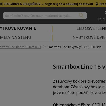
RE STOLÁROV A DIZAJNÉROV →
registruj sa a nakupuj so zľavou
Pred
KON
YTKOVÉ KOVANIE
LED OSVETLEN
MELY NA STENU
NÁBYTKOVÉ DVIE
artbox Line 18 pre 18 mm DTD
Smartbox Line 18 vysoký H175, 300, sivá
Smartbox Line 18 v
Zásuvkový box pre drevotries
doťahom. Zásuvkový box je m
je že môžete použiť drevotri
Objednávkové číslo
05GL18