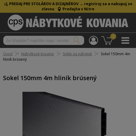
PREDAJ PRE STOLÁROV A DIZAJNÉROV →
registruj sa a nakupuj so
zľavou
Predajňa v Nitre
0
Úvod
Nábytkové kovanie
Sokle na nábytok
Sokel 150mm 4m
hliník brúsený
Sokel 150mm 4m hliník brúsený