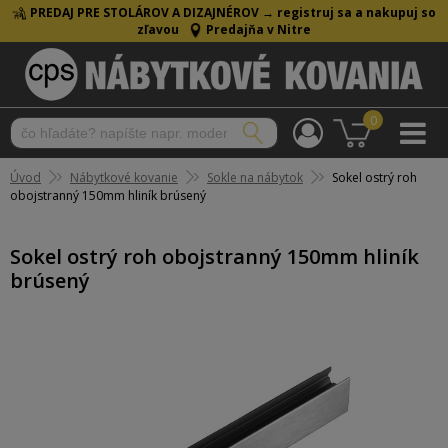
PREDAJ PRE STOLÁROV A DIZAJNÉROV →
registruj sa a nakupuj so
zľavou
Predajňa v Nitre
0
Úvod
Nábytkové kovanie
Sokle na nábytok
Sokel ostrý roh
obojstranný 150mm hliník brúsený
Sokel ostrý roh obojstranný 150mm hliník
brúsený