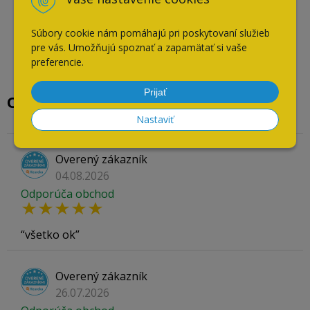
Súbory cookie nám pomáhajú pri poskytovaní služieb
pre vás. Umožňujú spoznať a zapamätať si vaše
preferencie.
Prijať
Overené našimi zákazníkmi
Nastaviť
Overený zákazník
04.08.2026
Odporúča obchod
všetko ok
Overený zákazník
26.07.2026