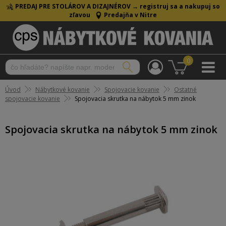
PREDAJ PRE STOLÁROV A DIZAJNÉROV →
registruj sa a nakupuj so
zľavou
Predajňa v Nitre
0
Úvod
Nábytkové kovanie
Spojovacie kovanie
Ostatné
spojovacie kovanie
Spojovacia skrutka na nábytok 5 mm zinok
Spojovacia skrutka na nábytok 5 mm zinok