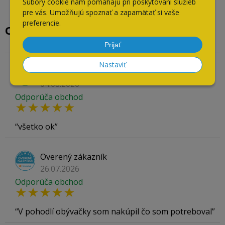
Súbory cookie nám pomáhajú pri poskytovaní služieb
pre vás. Umožňujú spoznať a zapamätať si vaše
preferencie.
Overené našimi zákazníkmi
Prijať
Nastaviť
Overený zákazník
04.08.2026
Odporúča obchod
všetko ok
Overený zákazník
26.07.2026
Odporúča obchod
V pohodlí obývačky som nakúpil čo som potreboval