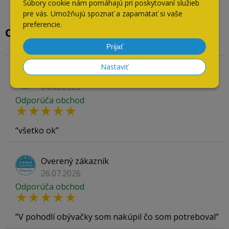
Súbory cookie nám pomáhajú pri poskytovaní služieb
pre vás. Umožňujú spoznať a zapamätať si vaše
preferencie.
Overené našimi zákazníkmi
Prijať
Nastaviť
Overený zákazník
04.08.2026
Odporúča obchod
všetko ok
Overený zákazník
26.07.2026
Odporúča obchod
V pohodlí obývačky som nakúpil čo som potreboval