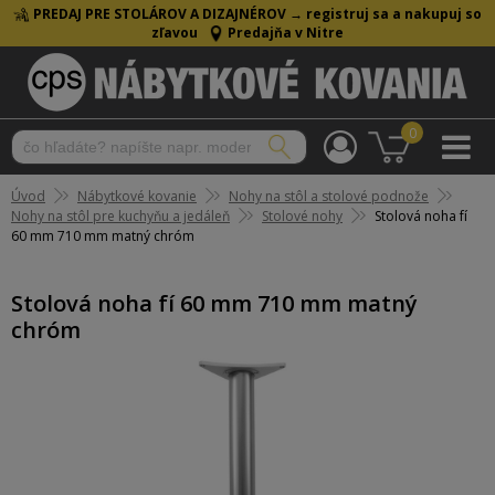
PREDAJ PRE STOLÁROV A DIZAJNÉROV →
registruj sa a nakupuj so
zľavou
Predajňa v Nitre
0
Úvod
Nábytkové kovanie
Nohy na stôl a stolové podnože
Nohy na stôl pre kuchyňu a jedáleň
Stolové nohy
Stolová noha fí
60 mm 710 mm matný chróm
Stolová noha fí 60 mm 710 mm matný
chróm