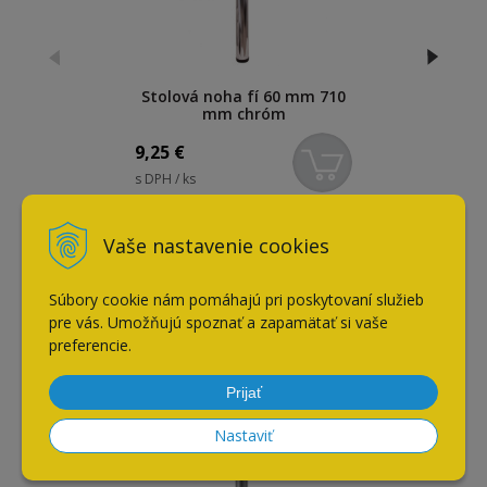
Stolová noha fí 60 mm 710
mm chróm
9,25
€
s DPH / ks
Vaše nastavenie cookies
Naposledy navštívené
Súbory cookie nám pomáhajú pri poskytovaní služieb
pre vás. Umožňujú spoznať a zapamätať si vaše
Stolová noha fí 60 mm 710
preferencie.
mm matný chróm
Prijať
Nastaviť