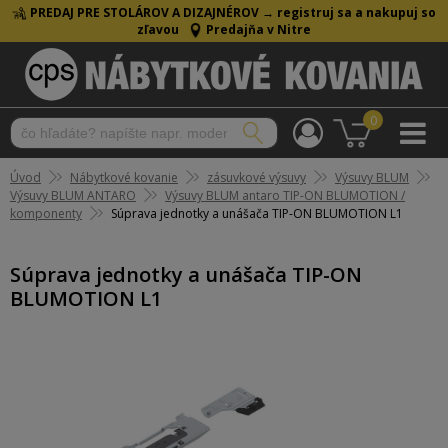
PREDAJ PRE STOLÁROV A DIZAJNÉROV →
registruj sa a nakupuj so
zľavou
Predajňa v Nitre
0
Úvod
Nábytkové kovanie
zásuvkové výsuvy
Výsuvy BLUM
Výsuvy BLUM ANTARO
Výsuvy BLUM antaro TIP-ON BLUMOTION /
komponenty
Súprava jednotky a unášača TIP-ON BLUMOTION L1
Súprava jednotky a unášača TIP-ON
BLUMOTION L1