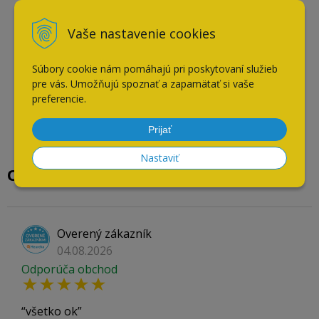
Vaše nastavenie cookies
Súbory cookie nám pomáhajú pri poskytovaní služieb
pre vás. Umožňujú spoznať a zapamätať si vaše
preferencie.
Prijať
Nastaviť
Overené našimi zákazníkmi
Overený zákazník
04.08.2026
Odporúča obchod
všetko ok