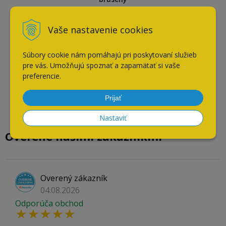
Vaše nastavenie cookies
Súbory cookie nám pomáhajú pri poskytovaní služieb
pre vás. Umožňujú spoznať a zapamätať si vaše
preferencie.
Prijať
Nastaviť
Overené našimi zákazníkmi
Overený zákazník
04.08.2026
Odporúča obchod