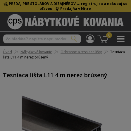
PREDAJ PRE STOLÁROV A DIZAJNÉROV →
registruj sa a nakupuj so
zľavou
Predajňa v Nitre
0
Úvod
Nábytkové kovanie
Ochranné a tesniace lišty
Tesniaca
lišta L11 4 m nerez brúsený
Tesniaca lišta L11 4 m nerez brúsený