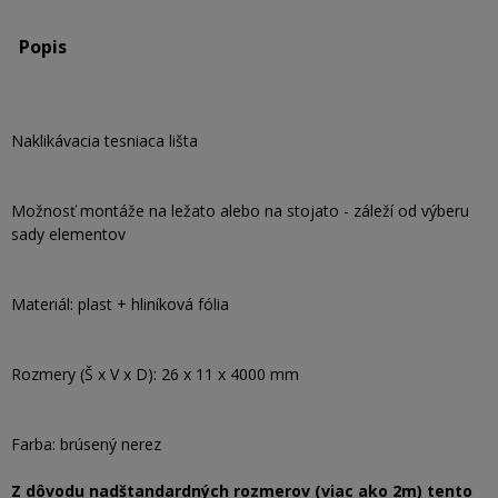
Popis
Naklikávacia tesniaca lišta
Možnosť montáže na ležato alebo na stojato - záleží od výberu
sady elementov
Materiál: plast + hliníková fólia
Rozmery (Š x V x D): 26 x 11 x 4000 mm
Farba: brúsený nerez
Z dôvodu nadštandardných rozmerov (viac ako 2m) tento