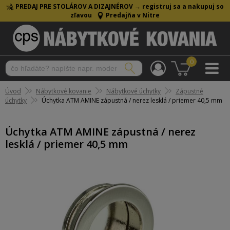
PREDAJ PRE STOLÁROV A DIZAJNÉROV →
registruj sa a nakupuj so
zľavou
Predajňa v Nitre
0
Úvod
Nábytkové kovanie
Nábytkové úchytky
Zápustné
úchytky
Úchytka ATM AMINE zápustná / nerez lesklá / priemer 40,5 mm
Úchytka ATM AMINE zápustná / nerez
lesklá / priemer 40,5 mm