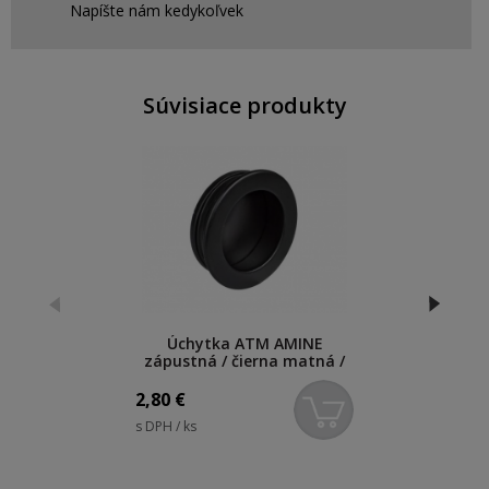
Napíšte nám kedykoľvek
Súvisiace produkty
Úchytka ATM AMINE
zápustná / čierna matná /
priemer 40,5 mm
2,80
€
s DPH / ks