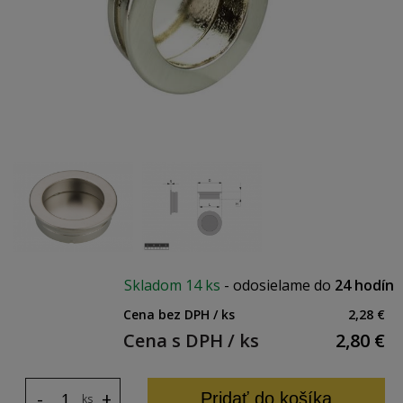
Skladom
14 ks
-
odosielame do
24 hodín
Cena bez DPH / ks
2,28 €
Cena s DPH / ks
2,80
€
-
+
Pridať do košíka
ks