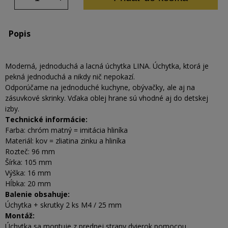
Popis
Moderná, jednoduchá a lacná úchytka LINA. Úchytka, ktorá je
pekná jednoduchá a nikdy nič nepokazí.
Odporúčame na jednoduché kuchyne, obývačky, ale aj na
zásuvkové skrinky. Vďaka oblej hrane sú vhodné aj do detskej
izby.
Technické informácie:
Farba: chróm matný = imitácia hliníka
Materiál: kov = zliatina zinku a hliníka
Rozteč: 96 mm
Šírka: 105 mm
Výška: 16 mm
Hĺbka: 20 mm
Balenie obsahuje:
Úchytka + skrutky 2 ks M4 / 25 mm
Montáž:
Úchytka sa montuje z prednej strany dvierok pomocou