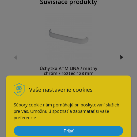
Súvisiace produkty
Úchytka ATM LINA / matný
chróm / rozteč 128 mm
2,75
€
Vaše nastavenie cookies
s DPH / ks
Súbory cookie nám pomáhajú pri poskytovaní služieb
pre vás. Umožňujú spoznať a zapamätať si vaše
Naposledy navštívené
preferencie.
Prijať