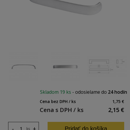
Skladom
19 ks
-
odosielame do
24 hodín
Cena bez DPH / ks
1,75 €
Cena s DPH / ks
2,15
€
-
+
Pridať do košíka
ks