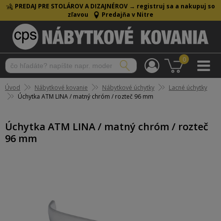
PREDAJ PRE STOLÁROV A DIZAJNÉROV →
registruj sa a nakupuj so
zľavou
Predajňa v Nitre
0
Úvod
Nábytkové kovanie
Nábytkové úchytky
Lacné úchytky
Úchytka ATM LINA / matný chróm / rozteč 96 mm
Úchytka ATM LINA / matný chróm / rozteč
96 mm