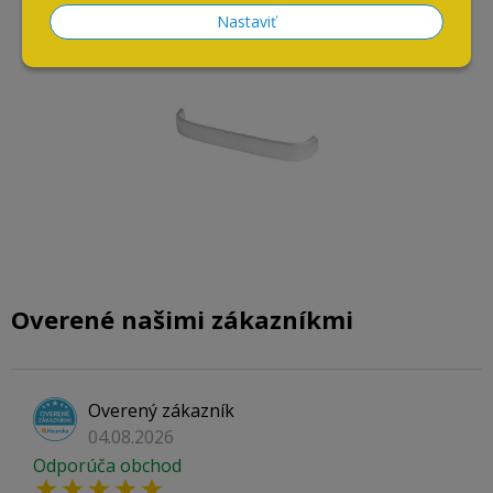
Úchytka ATM LINA / matný
chróm / rozteč 96 mm
Nastaviť
Overené našimi zákazníkmi
Overený zákazník
04.08.2026
Odporúča obchod