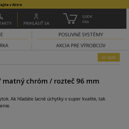
ajňa v Nitre
0,00 €
0
ks
TAKTY
PRIHLÁSIŤ SA
IE
POSUVNÉ SYSTÉMY
RKA
AKCIA PRE VÝROBCOV
ísť späť
 matný chróm / rozteč 96 mm
ok. Ak hľadáte lacné úchytky v super kvalite, tak
enie.