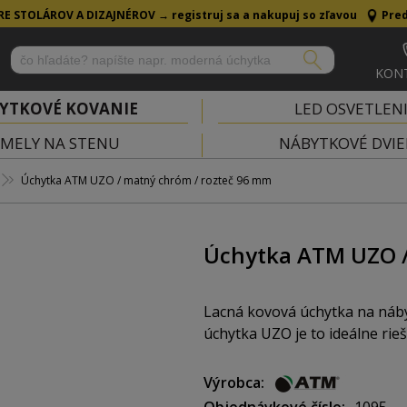
RE STOLÁROV A DIZAJNÉROV →
registruj sa a nakupuj so zľavou
Pred
KON
YTKOVÉ KOVANIE
LED OSVETLEN
MELY NA STENU
NÁBYTKOVÉ DVIE
Úchytka ATM UZO / matný chróm / rozteč 96 mm
Úchytka ATM UZO /
Lacná kovová úchytka na nábyt
úchytka UZO je to ideálne rieš
Výrobca