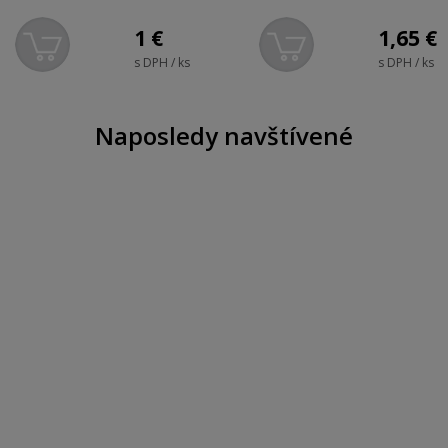
1
€
1,65
€
s DPH / ks
s DPH / ks
Naposledy navštívené