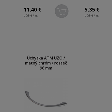
11,40
€
5,35
€
s DPH / ks
s DPH / ks
Úchytka ATM UZO /
matný chróm / rozteč
96 mm