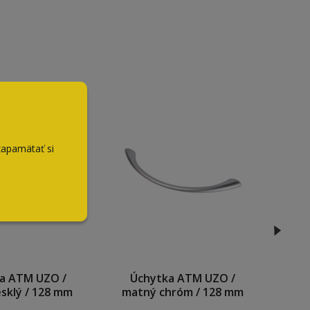
zapamätať si
a ATM UZO /
Úchytka ATM UZO /
S
sklý / 128 mm
matný chróm / 128 mm