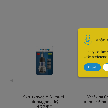
Vaše 
Súbory cookie 
vaše preferenci
Prijať
Skrutkovač MINI multi-
Vrták na ú
bit magnetický
priemer 5mm
HOGERT