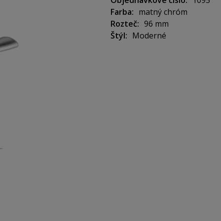
Objednávkové číslo
1095
Farba
matný chróm
Rozteč
96 mm
Štýl
Moderné