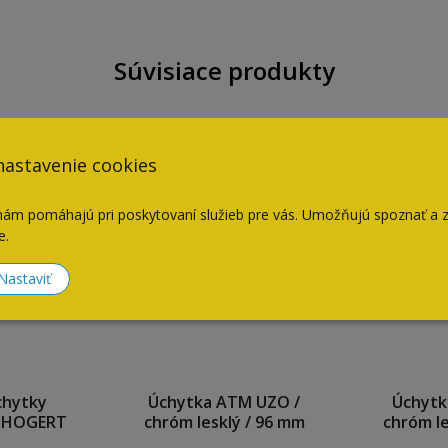
Súvisiace produkty
nastavenie cookies
nám pomáhajú pri poskytovaní služieb pre vás. Umožňujú spoznať a 
e.
Nastaviť
chytky
Úchytka ATM UZO /
Úchytk
 HOGERT
chróm lesklý / 96 mm
chróm le