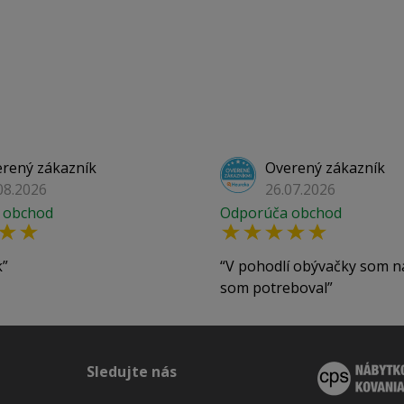
rený zákazník
Overený zákazník
08.2026
26.07.2026
 obchod
Odporúča obchod
k
V pohodlí obývačky som n
som potreboval
Sledujte nás