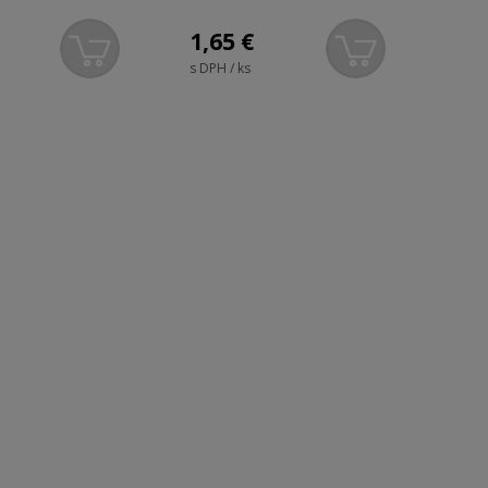
1,65
€
0,
s DPH / ks
s DPH