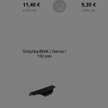
11,40
€
5,35
€
s DPH / ks
s DPH / ks
Úchytka BEAK / čierna /
192 mm