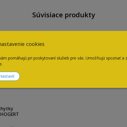
Súvisiace produkty
nastavenie cookies
nám pomáhajú pri poskytovaní služieb pre vás. Umožňujú spoznať a 
e.
Nastaviť
chytky
 HOGERT