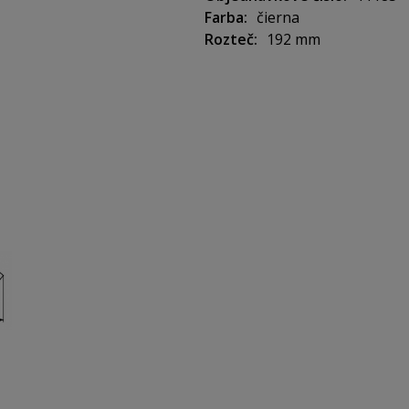
Farba
čierna
Rozteč
192 mm