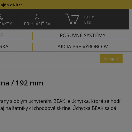
ajňa v Nitre
0,00 €
0
ks
TAKTY
PRIHLÁSIŤ SA
IE
POSUVNÉ SYSTÉMY
RKA
AKCIA PRE VÝROBCOV
ísť späť
rna / 192 mm
any s oblým uchytením. BEAK je úchytka, ktorá sa hodí
 aj na šatníky či chodbové skrine. Úchytka BEAK sa dá