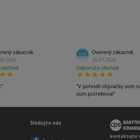
rený zákazník
Overený zákazník
08.2026
26.07.2026
 obchod
Odporúča obchod
k
V pohodlí obývačky som n
som potreboval
Sledujte nás
kontaktujte 