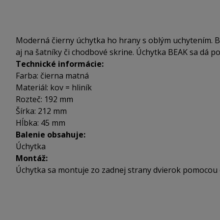
Moderná čierny úchytka ho hrany s oblým uchytením. BE
aj na šatníky či chodbové skrine. Úchytka BEAK sa dá pou
Technické informácie:
Farba: čierna matná
Materiál: kov = hliník
Rozteč: 192 mm
Šírka: 212 mm
Hĺbka: 45 mm
Balenie obsahuje:
Úchytka
Montáž:
Úchytka sa montuje zo zadnej strany dvierok pomocou 