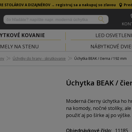
RE STOLÁROV A DIZAJNÉROV →
registruj sa a nakupuj so zľavou
Pred
KON
YTKOVÉ KOVANIE
LED OSVETLEN
MELY NA STENU
NÁBYTKOVÉ DVIE
any
Úchytky do hrany - skrutkovanie
Úchytka BEAK / čierna / 192 mm
Úchytka BEAK / čie
Moderná čierny úchytka ho hr
na komody, nočné stolíky, ale
použiť aj po šírke aj po výške.
Objednávkové číslo
11185