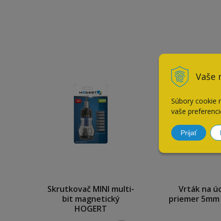
Vaše 
Súbory cookie 
vaše preferenci
Prijať
Skrutkovač MINI multi-
Vrták na ú
bit magnetický
priemer 5mm
HOGERT