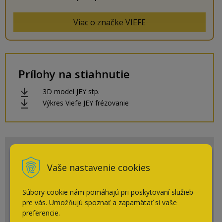
Viac o značke VIEFE
Prílohy na stiahnutie
3D model JEY stp.
Výkres Viefe JEY frézovanie
Potrebujete pomôcť s výberom?
Vaše nastavenie cookies
+ 421 910 910 883
Súbory cookie nám pomáhajú pri poskytovaní služieb
Po-Pia: 7:30 - 16:00
pre vás. Umožňujú spoznať a zapamätať si vaše
eshop@cpsi.sk
preferencie.