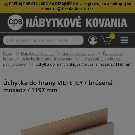
PREDAJ PRE STOLÁROV A DIZAJNÉROV →
registruj sa a nakupuj so
zľavou
Predajňa v Nitre
0
Úvod
Nábytkové kovanie
Nábytkové úchytky
Úchytky do
hrany
Úchytky do hrany - frézovanie
Úchytky VIEFE do hrany -
pevný rozmer
Úchytka do hrany VIEFE JEY / brúsená mosadz / 1197 mm
Úchytka do hrany VIEFE JEY / brúsená
mosadz / 1197 mm