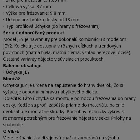
• Celková výška: 37 mm
• Výška pre frézovanie: 9,8 mm
• Určené pre: hrúbku dosky od 18 mm
• Typ: profilová úchytka (do hrany s frézovaním)
Séria / odporúčaný produkt
Model JEY je navrhnutý pre dokonalú kombináciu s modelom
JEY2. Kolekcia je dostupná v rôznych dĺžkach a trendových
povrchoch (matná biela, matná čierna, vzhľad nerezovej ocele).
Ostatné varianty nájdete v súvisiacich produktoch.
Balenie obsahuje
• Úchytka JEY
Montáž
Úchytka JEY je určená na zapustenie do hrany dvierok, čo si
vyžaduje odbornú prípravu nábytkového dielca.
Dôležité: Táto úchytka sa montuje pomocou frézovania do hrany
dosky. Keďže sa profil zapúšťa priamo do materiálu, balenie
neobsahuje montážne skrutky. Podrobný technický výkres s
rozmermi potrebnými pre frézovanie nájdete v sekcii Prílohy na
stiahnutie.
O VIEFE
Viefe je španielska dizajnová značka zameraná na výrobu