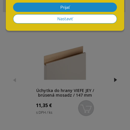
Napíšte nám kedykoľvek
Prijať
Nastaviť
Súvisiace produkty
Úchytka do hrany VIEFE JEY /
brúsená mosadz / 147 mm
11,35
€
s DPH / ks