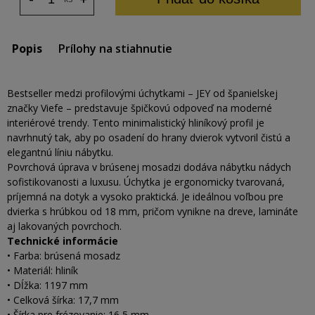
Popis
Prílohy na stiahnutie
Bestseller medzi profilovými úchytkami – JEY od španielskej
značky Viefe – predstavuje špičkovú odpoveď na moderné
interiérové trendy. Tento minimalistický hliníkový profil je
navrhnutý tak, aby po osadení do hrany dvierok vytvoril čistú a
elegantnú líniu nábytku.
Povrchová úprava v brúsenej mosadzi dodáva nábytku nádych
sofistikovanosti a luxusu. Úchytka je ergonomicky tvarovaná,
príjemná na dotyk a vysoko praktická. Je ideálnou voľbou pre
dvierka s hrúbkou od 18 mm, pričom vynikne na dreve, lamináte
aj lakovaných povrchoch.
Technické informácie
• Farba: brúsená mosadz
• Materiál: hliník
• Dĺžka: 1197 mm
• Celková šírka: 17,7 mm
• Šírka pre frézovanie: 16,5 mm