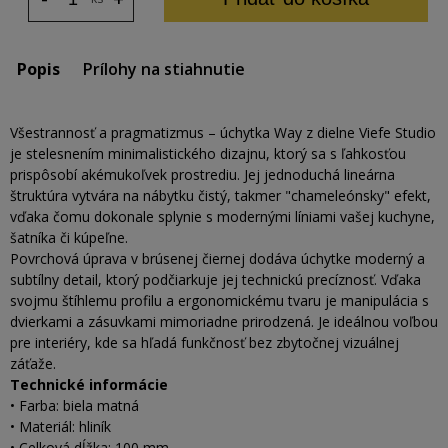
Popis
Prílohy na stiahnutie
Všestrannosť a pragmatizmus – úchytka Way z dielne Viefe Studio
je stelesnením minimalistického dizajnu, ktorý sa s ľahkosťou
prispôsobí akémukoľvek prostrediu. Jej jednoduchá lineárna
štruktúra vytvára na nábytku čistý, takmer "chameleónsky" efekt,
vďaka čomu dokonale splynie s modernými líniami vašej kuchyne,
šatníka či kúpeľne.
Povrchová úprava v brúsenej čiernej dodáva úchytke moderný a
subtílny detail, ktorý podčiarkuje jej technickú precíznosť. Vďaka
svojmu štíhlemu profilu a ergonomickému tvaru je manipulácia s
dvierkami a zásuvkami mimoriadne prirodzená. Je ideálnou voľbou
pre interiéry, kde sa hľadá funkčnosť bez zbytočnej vizuálnej
záťaže.
Technické informácie
• Farba: biela matná
• Materiál: hliník
• Celková dĺžka: 100 mm