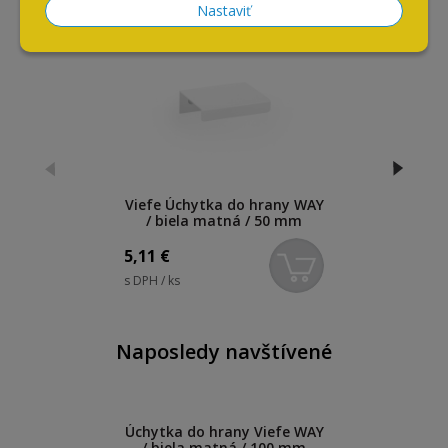
Nastaviť
Viefe Úchytka do hrany WAY
/ biela matná / 50 mm
5,11
€
s DPH / ks
Naposledy navštívené
Úchytka do hrany Viefe WAY
/ biela matná / 100 mm