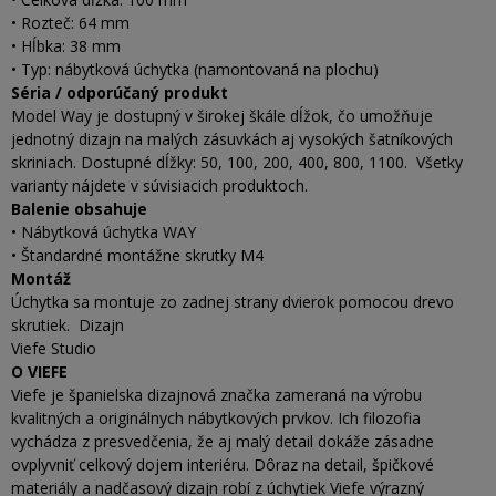
• Rozteč: 64 mm
• Hĺbka: 38 mm
• Typ: nábytková úchytka (namontovaná na plochu)
Séria / odporúčaný produkt
Model Way je dostupný v širokej škále dĺžok, čo umožňuje
jednotný dizajn na malých zásuvkách aj vysokých šatníkových
skriniach. Dostupné dĺžky: 50, 100, 200, 400, 800, 1100. Všetky
varianty nájdete v súvisiacich produktoch.
Balenie obsahuje
• Nábytková úchytka WAY
• Štandardné montážne skrutky M4
Montáž
Úchytka sa montuje zo zadnej strany dvierok pomocou drevo
skrutiek. Dizajn
Viefe Studio
O VIEFE
Viefe je španielska dizajnová značka zameraná na výrobu
kvalitných a originálnych nábytkových prvkov. Ich filozofia
vychádza z presvedčenia, že aj malý detail dokáže zásadne
ovplyvniť celkový dojem interiéru. Dôraz na detail, špičkové
materiály a nadčasový dizajn robí z úchytiek Viefe výrazný