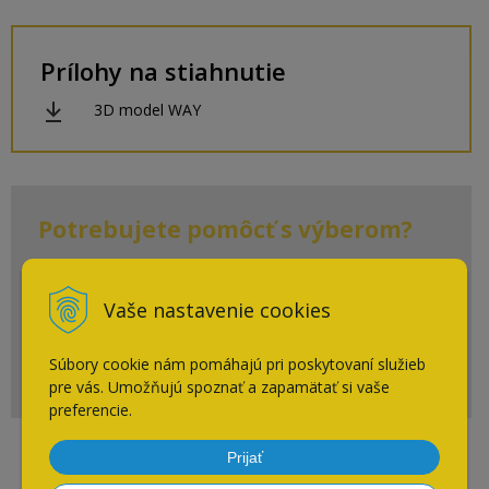
Prílohy na stiahnutie
3D model WAY
Potrebujete pomôcť s výberom?
+ 421 910 910 883
Vaše nastavenie cookies
Po-Pia: 7:30 - 16:00
eshop@cpsi.sk
Súbory cookie nám pomáhajú pri poskytovaní služieb
Napíšte nám kedykoľvek
pre vás. Umožňujú spoznať a zapamätať si vaše
preferencie.
Prijať
Súvisiace produkty