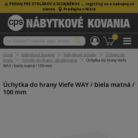
PREDAJ PRE STOLÁROV A DIZAJNÉROV →
registruj sa a nakupuj so
zľavou
Predajňa v Nitre
0
Úvod
Nábytkové kovanie
Nábytkové úchytky
Úchytky do
hrany
Úchytky do hrany - skrutkovanie
Úchytka do hrany Viefe
WAY / biela matná / 100 mm
Úchytka do hrany Viefe WAY / biela matná /
100 mm