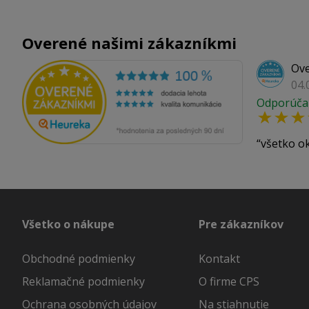
Overené našimi zákazníkmi
Ove
04.
Odporúča
všetko o
Všetko o nákupe
Pre zákazníkov
Obchodné podmienky
Kontakt
Reklamačné podmienky
O firme CPS
Ochrana osobných údajov
Na stiahnutie