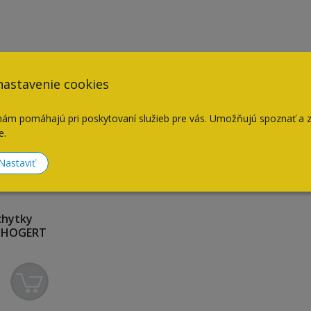
nastavenie cookies
nám pomáhajú pri poskytovaní služieb pre vás. Umožňujú spoznať a 
e.
Nastaviť
chytky
 HOGERT