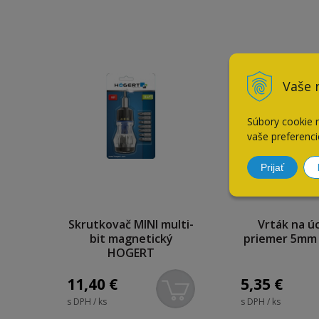
Vaše 
Súbory cookie 
vaše preferenci
Prijať
Skrutkovač MINI multi-
Vrták na ú
bit magnetický
priemer 5mm
HOGERT
11,40
€
5,35
€
s DPH / ks
s DPH / ks