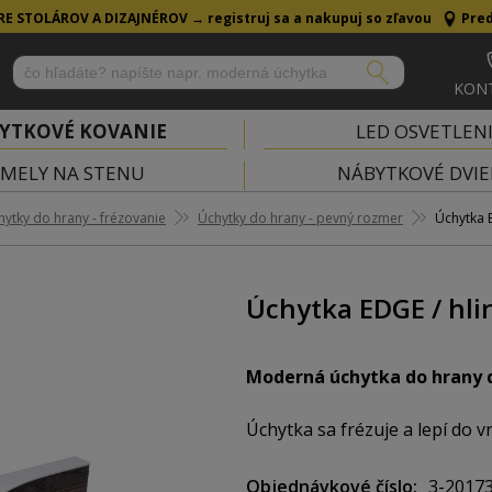
RE STOLÁROV A DIZAJNÉROV →
registruj sa a nakupuj so zľavou
Pred
KON
YTKOVÉ KOVANIE
LED OSVETLEN
MELY NA STENU
NÁBYTKOVÉ DVIE
hytky do hrany - frézovanie
Úchytky do hrany - pevný rozmer
Úchytka E
Úchytka EDGE / hli
Moderná úchytka do hrany 
Úchytka sa frézuje a lepí do 
Objednávkové číslo
3-2017