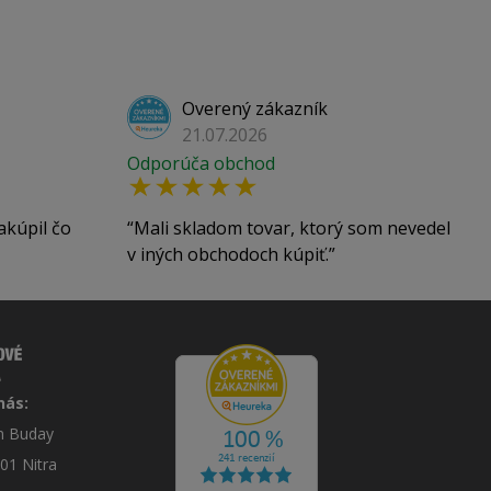
Overený zákazník
21.07.2026
Odporúča obchod
akúpil čo
Mali skladom tovar, ktorý som nevedel
v iných obchodoch kúpiť.
nás:
án Buday
 01 Nitra