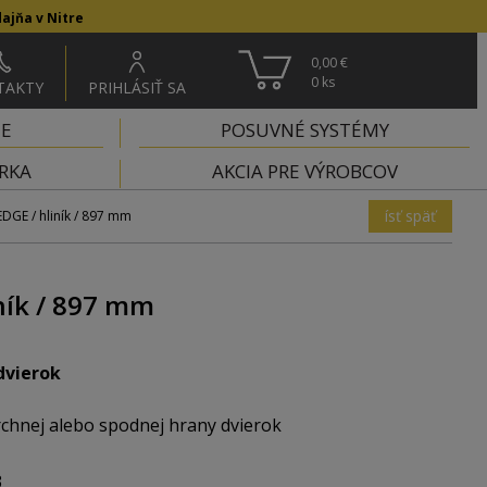
ajňa v Nitre
0,00 €
0
ks
TAKTY
PRIHLÁSIŤ SA
IE
POSUVNÉ SYSTÉMY
RKA
AKCIA PRE VÝROBCOV
ísť späť
DGE / hliník / 897 mm
ník / 897 mm
dvierok
vrchnej alebo spodnej hrany dvierok
3