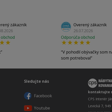
rený zákazník
Overený zákazník
08.2026
26.07.2026
 obchod
Odporúča obchod
k
V pohodlí obývačky som n
som potreboval
Sledujte nás
kontaktujte 
Facebook
CPS Interiér J
Levická 7, 949
Youtube