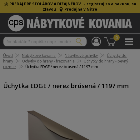
PREDAJ PRE STOLÁROV A DIZAJNÉROV →
registruj sa a nakupuj so
zľavou
Predajňa v Nitre
0
Úvod
Nábytkové kovanie
Nábytkové úchytky
Úchytky do
hrany
Úchytky do hrany - frézovanie
Úchytky do hrany - pevný
rozmer
Úchytka EDGE / nerez brúsená / 1197 mm
Úchytka EDGE / nerez brúsená / 1197 mm