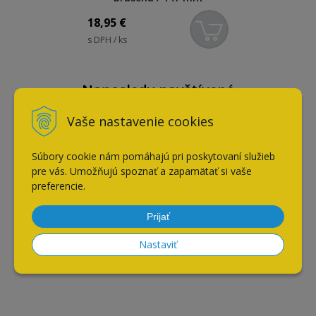
18,95
€
s DPH / ks
Naposledy navštívené
Vaše nastavenie cookies
Úchytka EDGE / nerez
Súbory cookie nám pomáhajú pri poskytovaní služieb
brúsená / 1197 mm
pre vás. Umožňujú spoznať a zapamätať si vaše
preferencie.
Prijať
Nastaviť