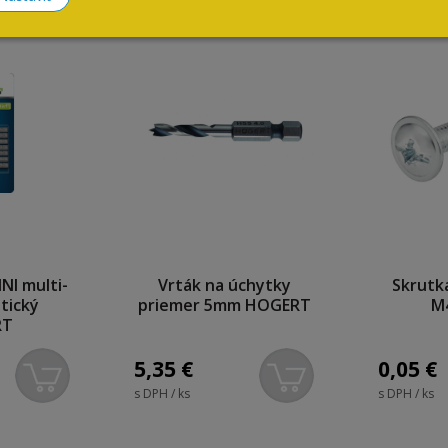
NI multi-
Vrták na úchytky
Skrutk
tický
priemer 5mm HOGERT
M
RT
5,35
€
0,05
€
s DPH / ks
s DPH / ks