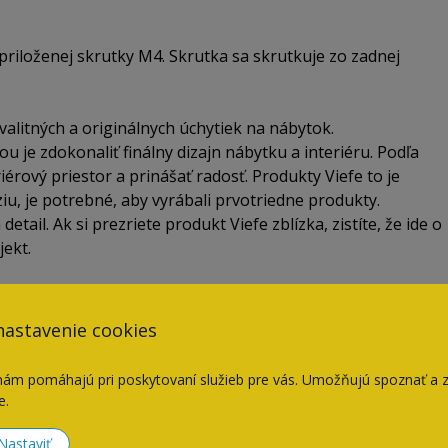
riloženej skrutky M4. Skrutka sa skrutkuje zo zadnej
valitných a originálnych úchytiek na nábytok.
ou je zdokonaliť finálny dizajn nábytku a interiéru. Podľa
iérový priestor a prinášať radosť. Produkty Viefe to je
íziu, je potrebné, aby vyrábali prvotriedne produkty.
tail. Ak si prezriete produkt Viefe zblízka, zistíte, že ide o
jekt.
nastavenie cookies
nám pomáhajú pri poskytovaní služieb pre vás. Umožňujú spoznať a 
Súvisiace produkty
e.
Nastaviť