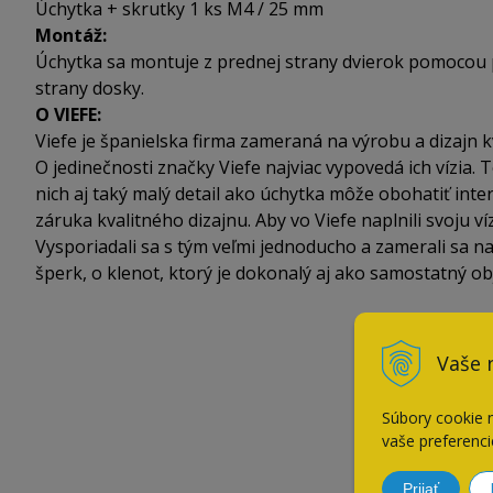
Úchytka + skrutky 1 ks M4 / 25 mm
Montáž:
Úchytka sa montuje z prednej strany dvierok pomocou p
strany dosky.
O VIEFE:
Viefe je španielska firma zameraná na výrobu a dizajn k
O jedinečnosti značky Viefe najviac vypovedá ich vízia. T
nich aj taký malý detail ako úchytka môže obohatiť inter
záruka kvalitného dizajnu. Aby vo Viefe naplnili svoju v
Vysporiadali sa s tým veľmi jednoducho a zamerali sa na de
šperk, o klenot, ktorý je dokonalý aj ako samostatný ob
Vaše 
Súbory cookie 
vaše preferenci
Prijať