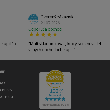
Overený zákazník
21.07.2026
Odporúča obchod
akúpil čo
Mali skladom tovar, ktorý som nevedel
v iných obchodoch kúpiť.
nás:
án Buday
 01 Nitra