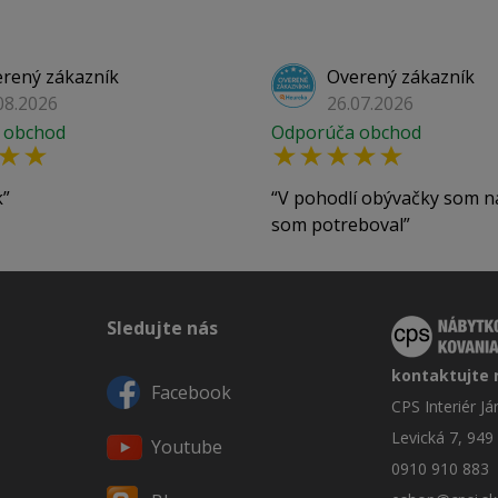
rený zákazník
Overený zákazník
08.2026
26.07.2026
 obchod
Odporúča obchod
k
V pohodlí obývačky som n
som potreboval
Sledujte nás
kontaktujte 
Facebook
CPS Interiér J
Levická 7, 949
Youtube
0910 910 883