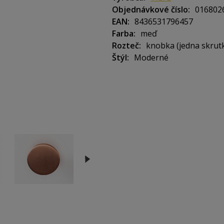
Objednávkové číslo
016802
EAN
8436531796457
Farba
meď
Rozteč
knobka (jedna skrut
Štýl
Moderné