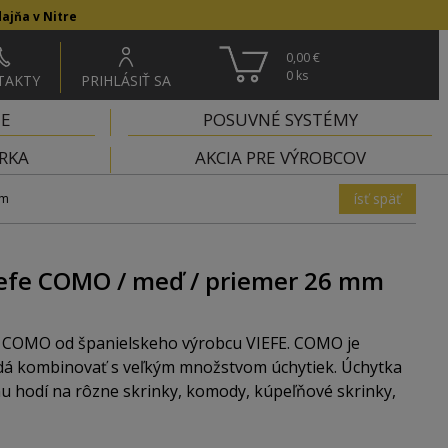
ajňa v Nitre
0,00 €
0
ks
TAKTY
PRIHLÁSIŤ SA
IE
POSUVNÉ SYSTÉMY
RKA
AKCIA PRE VÝROBCOV
ísť späť
mm
efe COMO / meď / priemer 26 mm
 COMO od španielskeho výrobcu VIEFE. COMO je
 dá kombinovať s veľkým množstvom úchytiek. Úchytka
 hodí na rôzne skrinky, komody, kúpeľňové skrinky,
j ako vešiak. COMO sa vyrába v dvoch priemeroch a to 26