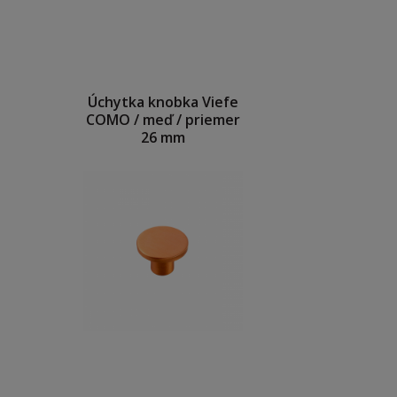
Úchytka knobka Viefe
COMO / meď / priemer
26 mm