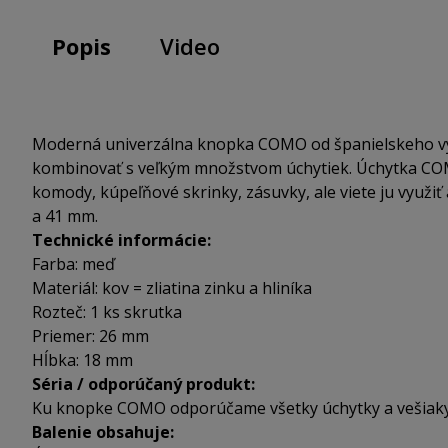
Popis
Video
Moderná univerzálna knopka COMO od španielskeho vý
kombinovať s veľkým množstvom úchytiek. Úchytka COM
komody, kúpeľňové skrinky, zásuvky, ale viete ju využi
a 41 mm.
Technické informácie:
Farba: meď
Materiál: kov = zliatina zinku a hliníka
Rozteč: 1 ks skrutka
Priemer: 26 mm
Hĺbka: 18 mm
Séria / odporúčaný produkt:
Ku knopke COMO odporúčame všetky úchytky a vešiaky 
Balenie obsahuje: