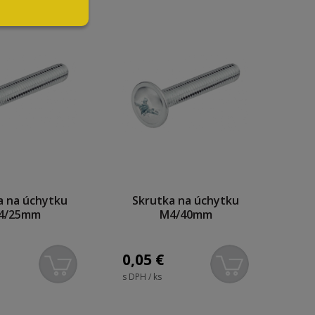
a na úchytku
Skrutka na úchytku
4/25mm
M4/40mm
0,05
€
s DPH / ks