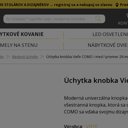
RE STOLÁROV A DIZAJNÉROV →
registruj sa a nakupuj so zľavou
Pred
KON
YTKOVÉ KOVANIE
LED OSVETLEN
MELY NA STENU
NÁBYTKOVÉ DVIE
tky
Medené úchytky
Úchytka knobka Viefe COMO / meď / priemer 26 
Úchytka knobka Vi
Moderná univerzálna knopka
všestranná knopka, ktorá sa
COMO sa vďaka svojmu dizajnu
zásuvky, ale viete ju využiť a
a 41 mm.
Výrobca
VIEFE