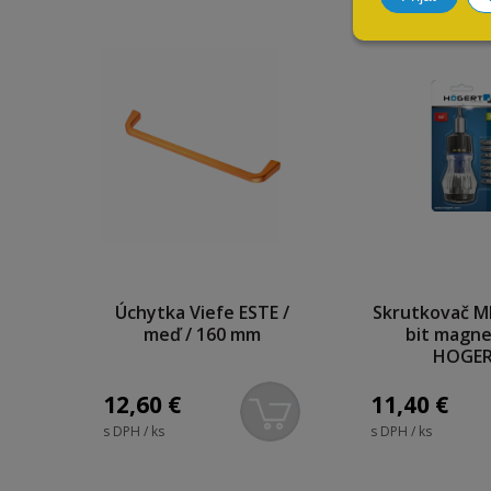
Úchytka Viefe ESTE /
Skrutkovač MI
meď / 160 mm
bit magne
HOGE
12,60
€
11,40
€
s DPH / ks
s DPH / ks