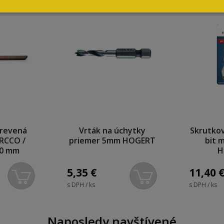
drevená
Vrták na úchytky
Skrutkov
RCCO /
priemer 5mm HOGERT
bit 
00 mm
H
5,35
€
11,40
s DPH / ks
s DPH / ks
Naposledy navštívené