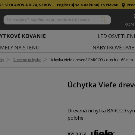
RE STOLÁROV A DIZAJNÉROV →
registruj sa a nakupuj so zľavou
Pred
KON
YTKOVÉ KOVANIE
LED OSVETLEN
MELY NA STENU
NÁBYTKOVÉ DVIE
tky
Drevené úchytky
Úchytka Viefe drevená BARCCO / orech / 160 mm
Úchytka Viefe dre
Drevená úchytka BARCCO vynik
polohe
Farba: orech
Výrobca