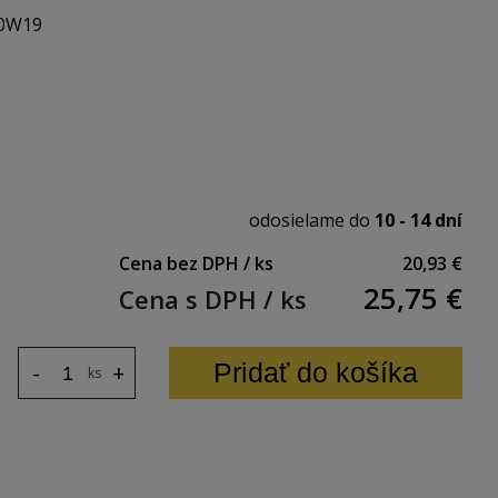
0W19
rutky)
 hrúbka: 33 mm
mm/25mm) sú súčasťou balenia
odosielame do
10 - 14 dní
Cena bez DPH / ks
20,93 €
25,75
€
Cena s DPH / ks
Pridať do košíka
-
+
ks