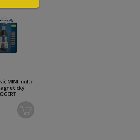
ač MINI multi-
magnetický
OGERT
€