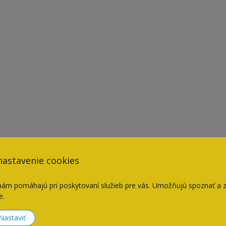
nastavenie cookies
nám pomáhajú pri poskytovaní služieb pre vás. Umožňujú spoznať a 
Súvisiace produkty
e.
Nastaviť