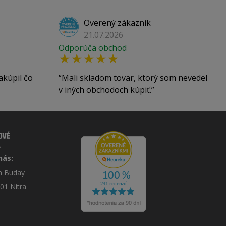
Overený zákazník
21.07.2026
Odporúča obchod
akúpil čo
Mali skladom tovar, ktorý som nevedel
v iných obchodoch kúpiť.
nás:
án Buday
 01 Nitra