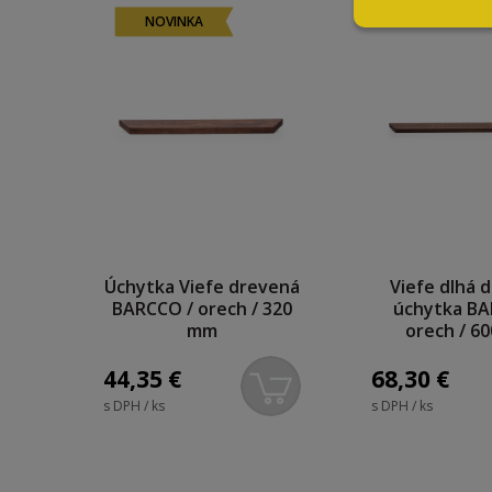
NOVINKA
Úchytka Viefe drevená
Viefe dlhá 
BARCCO / orech / 320
úchytka BA
mm
orech / 6
44,35
€
68,30
€
s DPH / ks
s DPH / ks