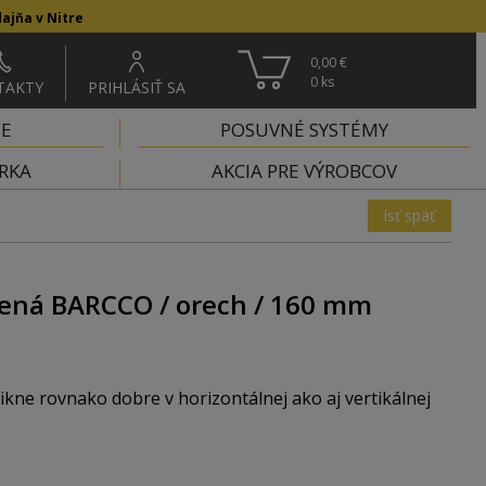
ajňa v Nitre
0,00 €
0
ks
TAKTY
PRIHLÁSIŤ SA
IE
POSUVNÉ SYSTÉMY
RKA
AKCIA PRE VÝROBCOV
ísť späť
vená BARCCO / orech / 160 mm
ne rovnako dobre v horizontálnej ako aj vertikálnej