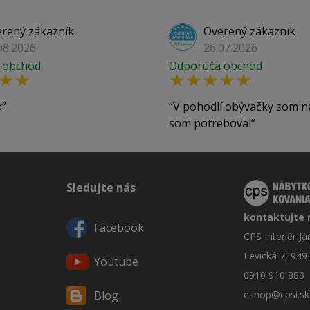
rený zákazník
Overený zákazník
08.2026
26.07.2026
 obchod
Odporúča obchod
k
V pohodlí obývačky som n
som potreboval
Sledujte nás
kontaktujte 
Facebook
CPS Interiér J
Levická 7, 949
Youtube
0910 910 883
eshop@cpsi.sk
Blog