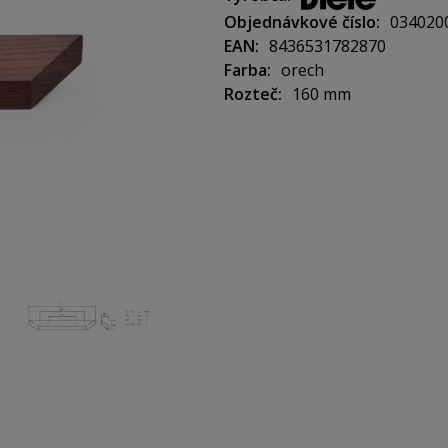
Objednávkové číslo
034020
Rozteč: 160 mm (3 tvory na sk
EAN
8436531782870
Farba
orech
Výrobca: Viefe
Rozteč
160 mm
Šírka: 200 mm, výška: 18 mm,
Univerzálne skrutky (M4x23