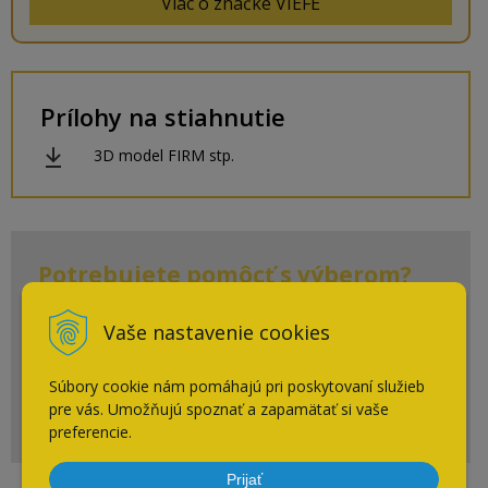
Viac o značke VIEFE
Prílohy na stiahnutie
3D model FIRM stp.
Potrebujete pomôcť s výberom?
+ 421 910 910 883
Vaše nastavenie cookies
Po-Pia: 7:30 - 16:00
Súbory cookie nám pomáhajú pri poskytovaní služieb
eshop@cpsi.sk
pre vás. Umožňujú spoznať a zapamätať si vaše
Napíšte nám kedykoľvek
preferencie.
Prijať