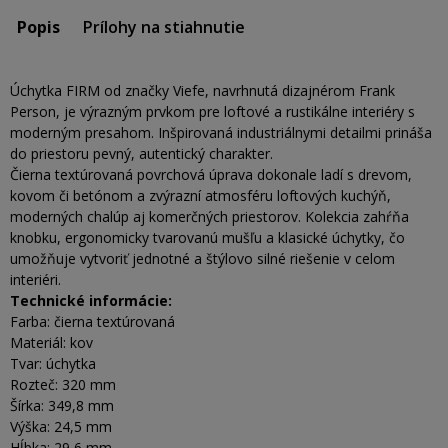
Popis
Prílohy na stiahnutie
Úchytka FIRM od značky Viefe, navrhnutá dizajnérom Frank
Person, je výrazným prvkom pre loftové a rustikálne interiéry s
moderným presahom. Inšpirovaná industriálnymi detailmi prináša
do priestoru pevný, autentický charakter.
Čierna textúrovaná povrchová úprava dokonale ladí s drevom,
kovom či betónom a zvýrazní atmosféru loftových kuchýň,
moderných chalúp aj komerčných priestorov. Kolekcia zahŕňa
knobku, ergonomicky tvarovanú mušľu a klasické úchytky, čo
umožňuje vytvoriť jednotné a štýlovo silné riešenie v celom
interiéri.
Technické informácie:
Farba: čierna textúrovaná
Materiál: kov
Tvar: úchytka
Rozteč: 320 mm
Šírka: 349,8 mm
Výška: 24,5 mm
Hĺbka: 29,6 mm