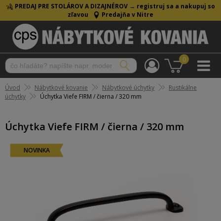
PREDAJ PRE STOLÁROV A DIZAJNÉROV →
registruj sa a nakupuj so
zľavou
Predajňa v Nitre
0
Úvod
Nábytkové kovanie
Nábytkové úchytky
Rustikálne
úchytky
Úchytka Viefe FIRM / čierna / 320 mm
Úchytka Viefe FIRM / čierna / 320 mm
NOVINKA