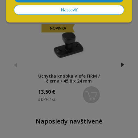
Súvisiace produkty
Nastaviť
NOVINKA
Úchytka knobka Viefe FIRM /
čierna / 45,8 x 24 mm
13,50
€
s DPH / ks
Naposledy navštívené