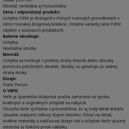
Montáž: vertikálna aj horizontálna
Séria / odporúčaný produkt:
Úchytka FIRM je dostupná v rôznych tvarových prevedeniach v
rámci rovnakej dizajnovej kolekcie. Ostatné varianty série FIRM
nájdete v súvisiacich produktoch.
Balenie obsahuje:
Úchytka
Montážne skrutky
Montáž:
Úchytka sa montuje z prednej strany dvierok alebo zásuvky
pomocou priložených skrutiek. Skrutky sa upevňujú zo zadnej
strany dosky.
Dizajn:
Frank Person
O VIEFE:
Viefe je španielska dizajnová značka zameraná na výrobu
kvalitných a originálnych úchytiek na nábytok.
Filozofia Viefe vychádza z presvedčenia, že aj malý detail dokáže
zásadne ovplyvniť celkový dojem interiéru. Dôraz na detail,
kvalitné materiály a nadčasový dizajn robí z úchytiek Viefe výrazný
estetický aj funkčný prvok nábytku.