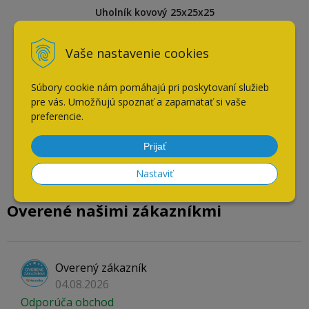
Uholník kovový 25x25x25
mm
Vaše nastavenie cookies
Súbory cookie nám pomáhajú pri poskytovaní služieb
pre vás. Umožňujú spoznať a zapamätať si vaše
preferencie.
Prijať
Nastaviť
Overené našimi zákazníkmi
Overený zákazník
04.08.2026
Odporúča obchod