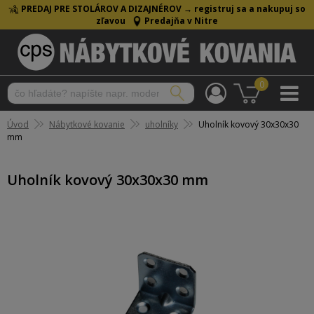
PREDAJ PRE STOLÁROV A DIZAJNÉROV →
registruj sa a nakupuj so
zľavou
Predajňa v Nitre
0
Úvod
Nábytkové kovanie
uholníky
Uholník kovový 30x30x30
mm
Uholník kovový 30x30x30 mm