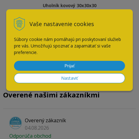
Uholník kovový 30x30x30
mm
Vaše nastavenie cookies
Súbory cookie nám pomáhajú pri poskytovaní služieb
pre vás. Umožňujú spoznať a zapamätať si vaše
preferencie.
Prijať
Nastaviť
Overené našimi zákazníkmi
Overený zákazník
04.08.2026
Odporúča obchod