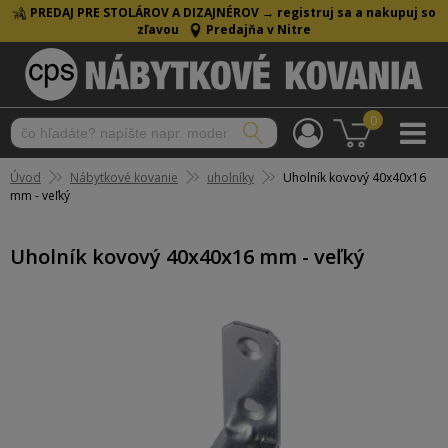
PREDAJ PRE STOLÁROV A DIZAJNÉROV →
registruj sa a nakupuj so
zľavou
Predajňa v Nitre
0
Úvod
Nábytkové kovanie
uholníky
Uholník kovový 40x40x16
mm - veľký
Uholník kovový 40x40x16 mm - veľký