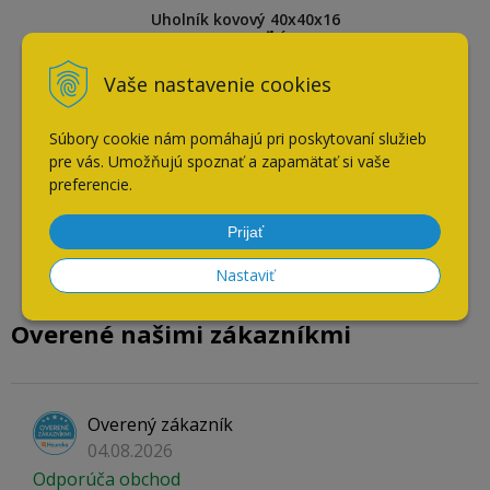
Uholník kovový 40x40x16
mm - veľký
Vaše nastavenie cookies
Súbory cookie nám pomáhajú pri poskytovaní služieb
pre vás. Umožňujú spoznať a zapamätať si vaše
preferencie.
Prijať
Nastaviť
Overené našimi zákazníkmi
Overený zákazník
04.08.2026
Odporúča obchod