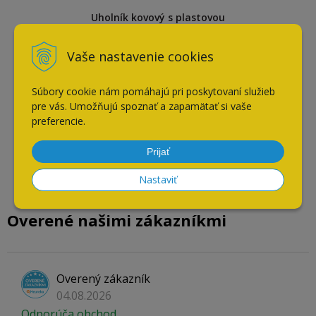
Uholník kovový s plastovou
krytkou antracit
Vaše nastavenie cookies
Súbory cookie nám pomáhajú pri poskytovaní služieb
pre vás. Umožňujú spoznať a zapamätať si vaše
preferencie.
Prijať
Nastaviť
Overené našimi zákazníkmi
Overený zákazník
04.08.2026
Odporúča obchod