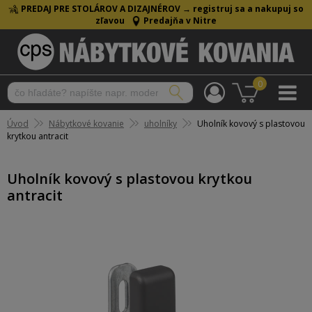
PREDAJ PRE STOLÁROV A DIZAJNÉROV →
registruj sa a nakupuj so
zľavou
Predajňa v Nitre
0
Úvod
Nábytkové kovanie
uholníky
Uholník kovový s plastovou
krytkou antracit
Uholník kovový s plastovou krytkou
antracit