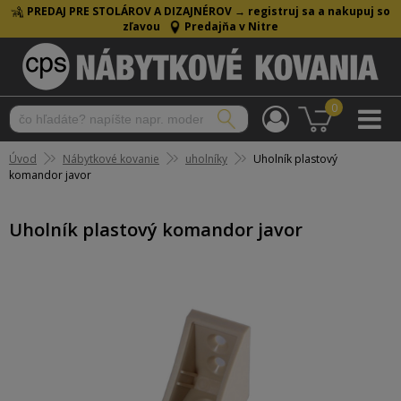
PREDAJ PRE STOLÁROV A DIZAJNÉROV →
registruj sa a nakupuj so
zľavou
Predajňa v Nitre
0
Úvod
Nábytkové kovanie
uholníky
Uholník plastový
komandor javor
Uholník plastový komandor javor