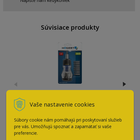
Napíšte nám kedykoľvek
Súvisiace produkty
Skrutkovač MINI multi-bit
magnetický HOGERT
Vaše nastavenie cookies
11,40
€
s DPH / ks
Súbory cookie nám pomáhajú pri poskytovaní služieb
pre vás. Umožňujú spoznať a zapamätať si vaše
preferencie.