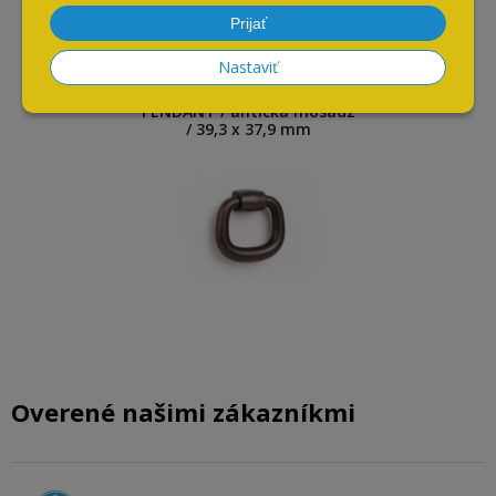
Naposledy navštívené
Prijať
Nastaviť
Visiaca knobka Viefe
PENDANT / antická mosadz
/ 39,3 x 37,9 mm
Overené našimi zákazníkmi