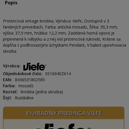
Popis
Prstencová vintage knobka, Výrobca: Viefe, Dostupná v 3
farebných prevediach, Farba: antická mosadz, Šírka: 39,3 mm,
výška: 37,9 mm, hrúbka: 12,2 mm, Zaoblená horná opora je
pripevnená k nábytku a z nej visí prstencová rukoväť, Krásne sa
dopĺňa s podlhovastými úchytkami Pendant, V balení upevňovacia
skrutka
Výrobca
Objednávkové číslo
0516040Z614
EAN
8436531802585
Farba
mosadz
Rozteč
knobka (jedna skrutka)
Štýl
Rustikálne
VÝHRADNÝ PREDAJCA VIEFE