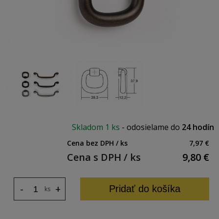
Skladom
1 ks
-
odosielame do
24 hodín
Cena bez DPH / ks
7,97 €
Cena s DPH / ks
9,80
€
-
+
Pridať do košíka
ks