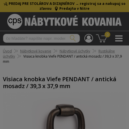
PREDAJ PRE STOLÁROV A DIZAJNÉROV →
registruj sa a nakupuj so
zľavou
Predajňa v Nitre
0
Úvod
Nábytkové kovanie
Nábytkové úchytky
Rustikálne
úchytky
Visiaca knobka Viefe PENDANT / antická mosadz / 39,3 x 37,9
mm
Visiaca knobka Viefe PENDANT / antická
mosadz / 39,3 x 37,9 mm