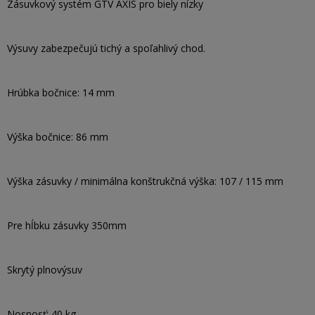
Zásuvkový systém GTV AXIS pro biely nízky
Výsuvy zabezpečujú tichý a spoľahlivý chod.
Hrúbka bočnice: 14 mm
Výška bočnice: 86 mm
Výška zásuvky / minimálna konštrukčná výška: 107 / 115 mm
Pre hĺbku zásuvky 350mm
Skrytý plnovýsuv
Nosnosť: 40 kg