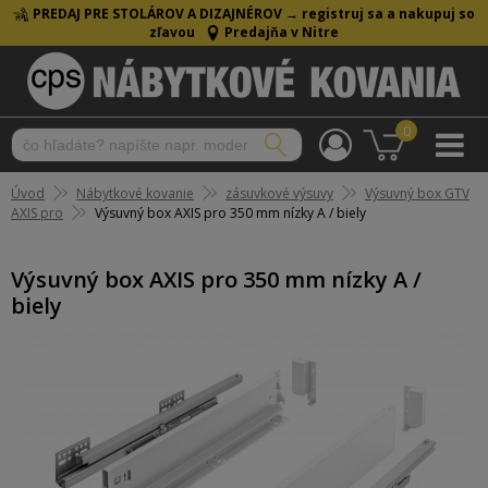
PREDAJ PRE STOLÁROV A DIZAJNÉROV →
registruj sa a nakupuj so
zľavou
Predajňa v Nitre
0
Úvod
Nábytkové kovanie
zásuvkové výsuvy
Výsuvný box GTV
AXIS pro
Výsuvný box AXIS pro 350 mm nízky A / biely
Výsuvný box AXIS pro 350 mm nízky A /
biely