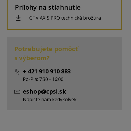
Prílohy na stiahnutie
GTV AXIS PRO technická brožúra
Potrebujete pomôcť
dní
s výberom?
+ 421 910 910 883
Po-Pia: 7:30 - 16:00
eshop@cpsi.sk
Napíšte nám kedykoľvek