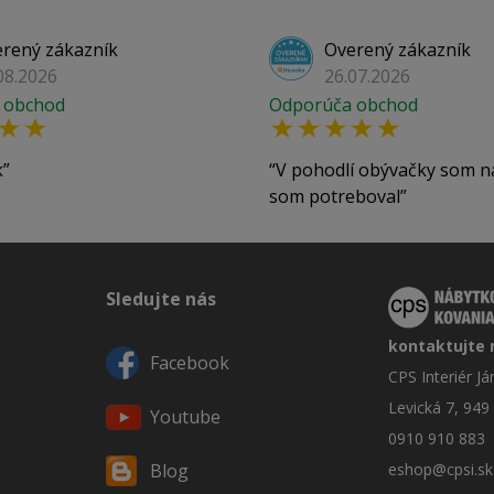
rený zákazník
Overený zákazník
08.2026
26.07.2026
 obchod
Odporúča obchod
k
V pohodlí obývačky som n
som potreboval
Sledujte nás
kontaktujte 
Facebook
CPS Interiér J
Levická 7, 949
Youtube
0910 910 883
eshop@cpsi.sk
Blog