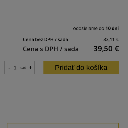
odosielame do
10 dní
Cena bez DPH / sada
32,11 €
39,50
€
Cena s DPH / sada
nštrukčná výška: 222 / 230 mm
Pridať do košíka
-
+
sada