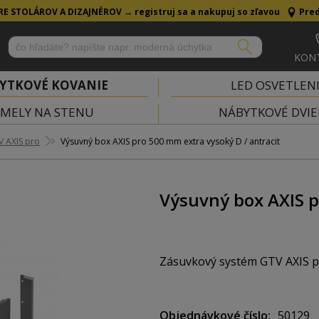
RE STOLÁROV A DIZAJNÉROV →
registruj sa a nakupuj so zľavou
Pred
KON
YTKOVÉ KOVANIE
LED OSVETLEN
MELY NA STENU
NÁBYTKOVÉ DVIE
V AXIS pro
Výsuvný box AXIS pro 500 mm extra vysoký D / antracit
Výsuvný box AXIS p
Zásuvkový systém GTV AXIS pr
Výsuvy zabezpečujú tichý a sp
Objednávkové číslo
50129