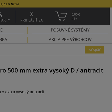
ajňa v Nitre
0,00 €
0
ks
TAKTY
PRIHLÁSIŤ SA
IE
POSUVNÉ SYSTÉMY
RKA
AKCIA PRE VÝROBCOV
ísť späť
ro 500 mm extra vysoký D / antracit
o extra vysoký antracit
oľahlivý chod.