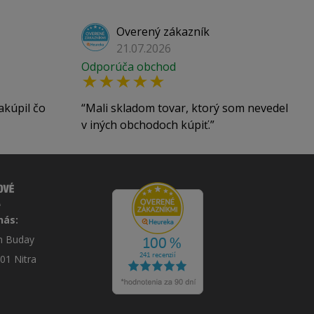
Overený zákazník
21.07.2026
Odporúča obchod
akúpil čo
Mali skladom tovar, ktorý som nevedel
v iných obchodoch kúpiť.
nás:
án Buday
 01 Nitra