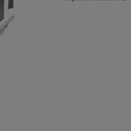
Hrúbka bočnice: 14 mm
Výška bočnice: 200 mm
Výška zásuvky / minimálna ko
Pre hĺbku zásuvky 500 mm
Skrytý plnovýsuv
Nosnosť: 40 kg