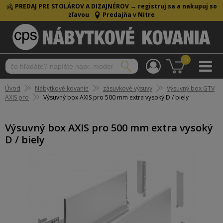
PREDAJ PRE STOLÁROV A DIZAJNÉROV →
registruj sa a nakupuj so
zľavou
Predajňa v Nitre
0
Úvod
Nábytkové kovanie
zásuvkové výsuvy
Výsuvný box GTV
AXIS pro
Výsuvný box AXIS pro 500 mm extra vysoký D / biely
Výsuvný box AXIS pro 500 mm extra vysoký
D / biely